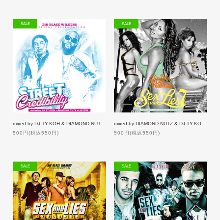
SALE
SALE
mixed by DJ TY-KOH & DIAMOND NUTZ / STREET CREDIBILITY 7 [50%OFF]
mixed by DIAMOND NUTZ & DJ TY-KOH / SEX & LIES 7 [50%OFF]
500円(税込550円)
500円(税込550円)
SALE
SALE