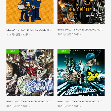
mixed by DJ TY-KOH & DIAMOND NUTZ / STREET CREDIBILITY 4 [50%OFF]
SEEDA・OHLD・BRON-K / DESERT RIVER
500円(税込550円)
438円(税込482円)
SALE
SALE
mixed by DJ TY-KOH & DIAMOND NUTZ / STREET CREDIBILITY 5 [50%OFF]
mixed by DJ TY-KOH & DIAMOND NUTZ / STREET CREDIBILITY 6 [50%OFF]
500円(税込550円)
500円(税込550円)