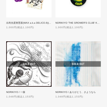
出利光度努慧甚(WAX a.k.a DELICO.8)(メタルラスタ会議)/謎裏之秘密乃不思議ノ御言 Ver.4
NORIKIYO 'THE GROWER'S CLUB' KEY CHAIN
1,000円(税込1,100円)
1,000円(税込1,100円)
NORIKIYO / 一個
NORIKIYO / ありがとう、さようなら
1,048円(税込1,153円)
1,048円(税込1,153円)