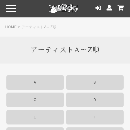
HOME
>
アーティストA～Z順
アーティストA～Z順
A
B
C
D
E
F