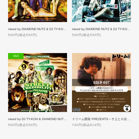
mixed by DIAMOND NUTZ & DJ TY-KOH / SEX & LIES 8 [50%OFF]
mixed by DIAMOND NUTZ & DJ TY-KOH / SEX & LIES 9 [50%OFF]
500円(税込550円)
500円(税込550円)
SALE
mixed by DJ TY-KOH & DIAMOND NUTZ / STREET CREDIBILITY 9 [50%OFF]
ドリーム開発 PREZENTS～サ上とロ吉のBED ROOM RADIO 2008年4月号
500円(税込550円)
740円(税込814円)