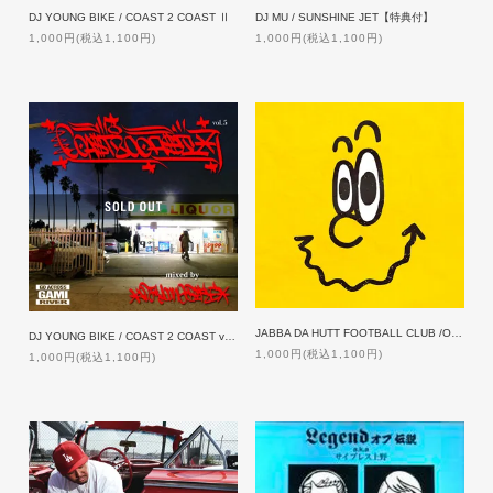
DJ YOUNG BIKE / COAST 2 COAST Ⅱ
DJ MU / SUNSHINE JET【特典付】
1,000円(税込1,100円)
1,000円(税込1,100円)
JABBA DA HUTT FOOTBALL CLUB /OFF THE WALL
DJ YOUNG BIKE / COAST 2 COAST vol.5
1,000円(税込1,100円)
1,000円(税込1,100円)