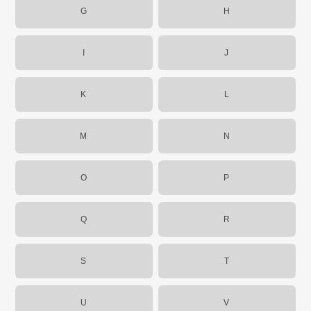
G
H
I
J
K
L
M
N
O
P
Q
R
S
T
U
V