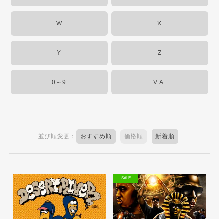
W
X
Y
Z
0～9
V.A.
並び順変更：
おすすめ順
価格順
新着順
SALE