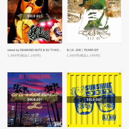
mixed by DIAMOND NUTZ & DJ TY-KOH / SEX & LIES 4
B.I.G. JOE / TEARS EP
1,000円(税込1,100円)
1,000円(税込1,100円)