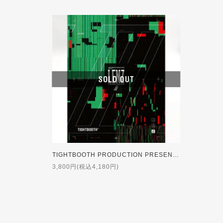
TIGHTBOOTH PRODUCTION PRESENTS A SHINPEI UENO FILM 'LENZ lll' [BLU-RAY]
3,800円(税込4,180円)