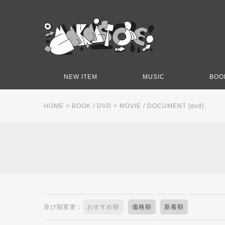
NEW ITEM
MUSIC
BOO
HOME
>
BOOK / DVD
>
MOVIE / DOCUMENT [dvd]
並び順変更：
おすすめ順
価格順
新着順