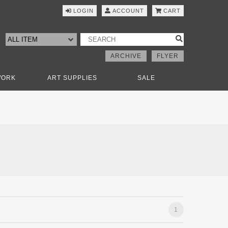
LOGIN
ACCOUNT
CART
ARCHIVE
FLYER
WORK
ART SUPPLIES
SALE
]
1