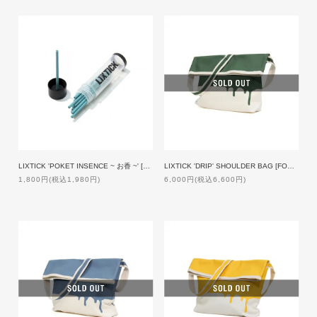
LIXTICK 'POKET INSENCE ~ お香 ~' [BLUE]
LIXTICK 'DRIP' SHOULDER BAG [FOREST GREEN]
1,800円(税込1,980円)
6,000円(税込6,600円)