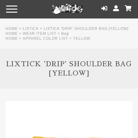
HOME
>
LIXTICK
>
LIXTICK 'DRIP' SHOULDER BAG [YELLOW]
HOME
>
WEAR ITEM LIST
>
Bag
HOME
>
APPAREL COLOR LIST
>
YELLOW
LIXTICK 'DRIP' SHOULDER BAG
[YELLOW]