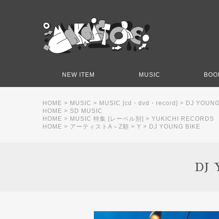
NEW ITEM
MUSIC
BOO
HOME
>
MUSIC
>
MUSIC [cd・dvd・record]
>
DJ YOUNG 
HOME
>
SD MUSIC
HOME
>
MUSIC 特集 [レーベル別]
>
YUKICHI RECORDS
HOME
>
アーティストA～Z順
>
Y
>
DJ YOUNG BIKE
DJ 