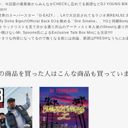
、今話題の最新曲からみんながCHECKし忘れてる新譜などDJ YOUNG BI
!!!
だ世界のスーパースター「G-EAZY」、LAで大注目されてるラジオ局REAL92.3 &
てTy Dolla $ignのOfficial Back DJを務める「Dre Sinatra」、YGと同郷Bo
などトラックリストを見て分かる通り沢山のアーティスト本人達のShoutも盛り沢山
いMr. Spoone氏によるExclusive Talk Box Mixにも注目!!!!
タリな内容になってるので無くなる前には勿論、新譜はFRESHなうちにお楽しみ
の商品を買った人はこんな商品も買ってい