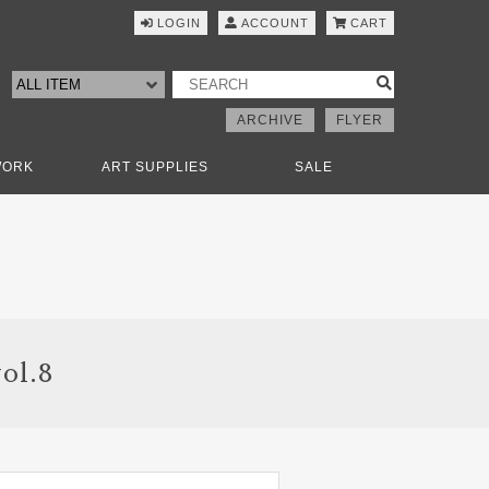
LOGIN
ACCOUNT
CART
ARCHIVE
FLYER
WORK
ART SUPPLIES
SALE
ol.8