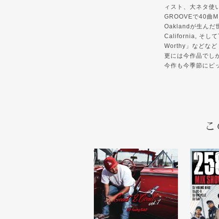
ィスト、大ネタ使い
GROOVEで40曲MIX
Oaklandが生ん
California, そし
Worthy」など
更には今作品でしか聴けな
今作も今季節にピッ
こ