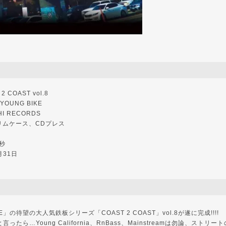
 COAST vol.8
OUNG BIKE
I RECORDS
リムケース、CDプレス
秒
月31日
IKE」の待望の大人気鉄板シリーズ「COAST 2 COAST」vol.8が遂に完成!!!!
KEと言ったら…Young California、RnBass、Mainstreamは勿論、スト