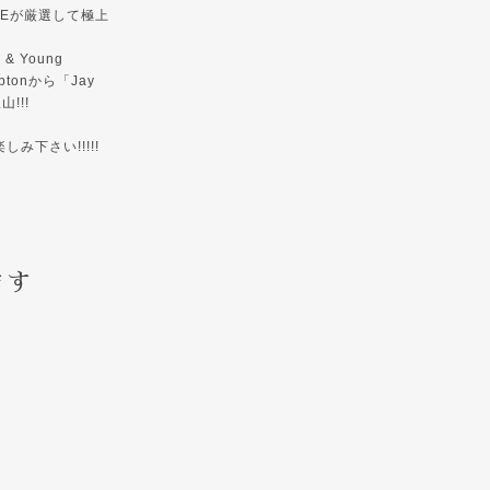
KEが厳選して極上
 Young
mptonから「Jay
!!!
下さい!!!!!
ます