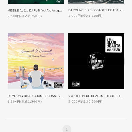
DJ YOUNG BIKE / COAST 2 COAST vol.9
MIDDLE (山仁 / DJ FUJI / AJIA) / Antique【限定】
1,000円(税込1,100円)
2,500円(税込2,750円)
DJ YOUNG BIKE / COAST 2 COAST vol.10
V.A / THE BLUE HEARTS TRIBUTE HIP HOP ALBUM 「終わらない歌」[12inch]
1,364円(税込1,500円)
5,000円(税込5,500円)
1