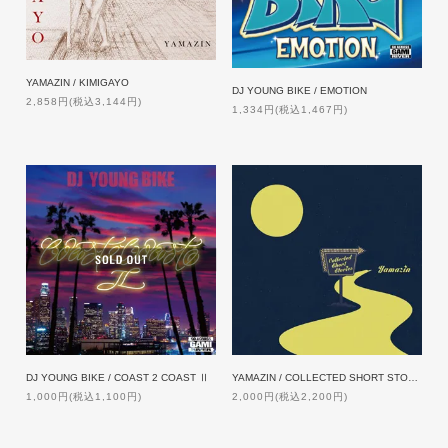
YAMAZIN / KIMIGAYO
DJ YOUNG BIKE / EMOTION
2,858円(税込3,144円)
1,334円(税込1,467円)
DJ YOUNG BIKE / COAST 2 COAST Ⅱ
YAMAZIN / COLLECTED SHORT STORIES
1,000円(税込1,100円)
2,000円(税込2,200円)