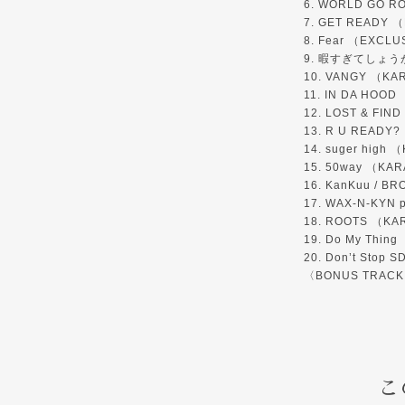
6. WORLD GO RO
7. GET READY 
8. Fear （EXCLU
9. 暇すぎてしょうがない
10. VANGY （KA
11. IN DA HOOD
12. LOST & FIN
13. R U READY
14. suger high
15. 50way （KAR
16. KanKuu / BR
17. WAX-N-KYN 
18. ROOTS （KA
19. Do My Thin
20. Don’t Stop 
〈BONUS TRACK
こ