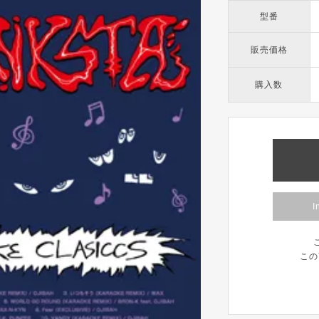
型番
販売価格
購入数
I
この