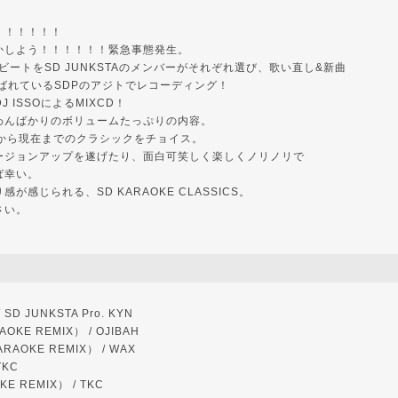
！！！！！！
かしよう！！！！！！緊急事態発生。
ビートをSD JUNKSTAのメンバーがそれぞれ選び、歌い直し&新曲
ばれているSDPのアジトでレコーディング！
DJ ISSOによるMIXCD！
わんばかりのボリュームたっぷりの内容。
代から現在までのクラシックをチョイス。
ージョンアップを遂げたり、面白可笑しく楽しくノリノリで
ば幸い。
が感じられる、SD KARAOKE CLASSICS。
さい。
/ SD JUNKSTA Pro. KYN
RAOKE REMIX） / OJIBAH
RAOKE REMIX） / WAX
TKC
KE REMIX） / TKC