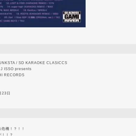
KSTA / SD KARAOKE CLASICCS
SSO presents
HI RECORDS
月23日
の危機！？！！
が！！？