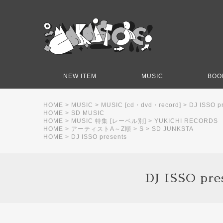
NEW ITEM
MUSIC
BOO
HOME
>
MUSIC
>
MUSIC [cd・dvd・record]
>
DJ ISSO 
HOME
>
SD MUSIC
HOME
>
MUSIC 特集 [レーベル別]
>
YUKICHI RECORDS
HOME
>
アーティストA～Z順
>
S
>
SD JUNKSTA
HOME
>
DJ ISSO presents
DJ ISSO p