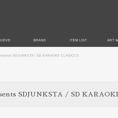
K/DVD
BRAND
ITEM LIST
ART 
presents SDJUNKSTA / SD KARAOKE CLASICCS
resents SDJUNKSTA / SD KARAOK