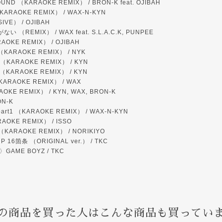
UND （KARAOKE REMIX） / BRON-K feat. OJIBAH
（KARAOKE REMIX） / WAX-N-KYN
SIVE） / OJIBAH
 （REMIX） / WAX feat. S.L.A.C.K, PUNPEE
RAOKE REMIX） / OJIBAH
 （KARAOKE REMIX） / NYK
D （KARAOKE REMIX） / KYN
? （KARAOKE REMIX） / KYN
 （KARAOKE REMIX） / WAX
AOKE REMIX） / KYN, WAX, BRON-K
ON-K
part1 （KARAOKE REMIX） / WAX-N-KYN
RAOKE REMIX） / ISSO
g （KARAOKE REMIX） / NORIKIYO
SDP 16箇条 （ORIGINAL ver.） / TKC
〉GAME BOYZ / TKC
の商品を買った人はこんな商品も買ってい