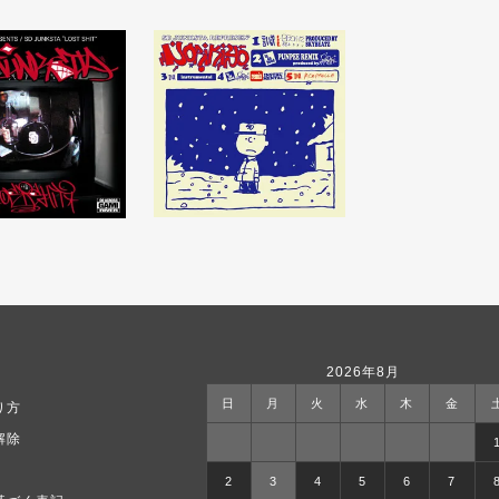
2026年8月
日
月
火
水
木
金
り方
解除
2
3
4
5
6
7