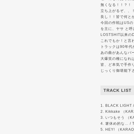
無くなる！！？！
立ち上がるぞ、、
良し！！皆で何と
今回の作戦はUSの
を主に、ヤサ と呼
LOSTSHIT以来の
これでもか！と言
トラックは90年
あの曲があんなバ
大爆笑の種になれ
皆、ど本気で手作り感
じっくり御堪能下
TRACK LIST
1. BLACK LIGHT 
2. Kikkake （KA
3. いつもそう （KA
4. 箸休め的な… / 
5. HEY! （KARAO