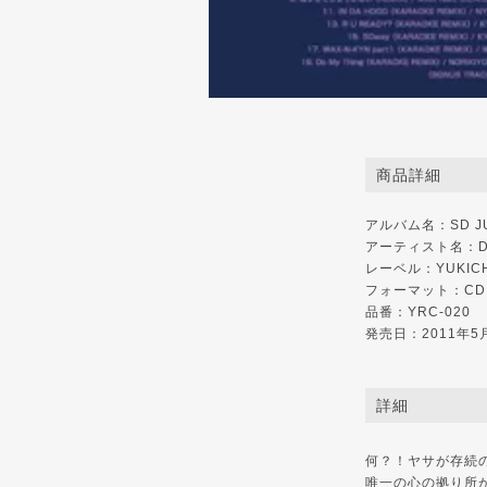
商品詳細
アルバム名：SD JUN
アーティスト名：DJ I
レーベル：
YUKIC
フォーマット：CD
品番：YRC-020
発売日：2011年5
詳細
何？！ヤサが存続
唯一の心の拠り所