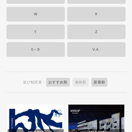
W
X
Y
Z
0～9
V.A.
並び順変更：
おすすめ順
価格順
新着順