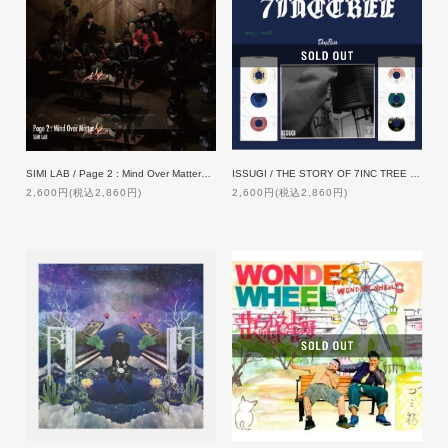
SIMI LAB / Page 2 : Mind Over Matter【通常版】
ISSUGI / THE STORY OF 7INC TREE -Tree & Chambr-
2,600円(税込2,860円)
2,600円(税込2,860円)