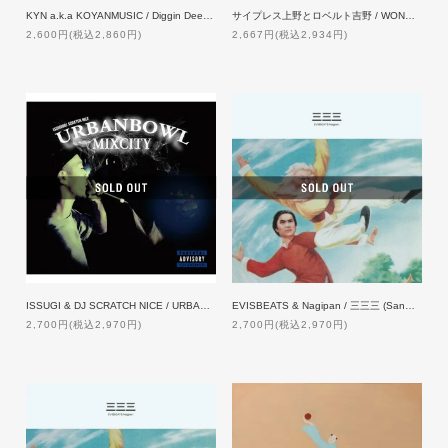
KYN a.k.a KOYANMUSIC / Diggin Deeper
サイプレス上野とロベルト吉野 / WONDER WHEEL
2,600円(税込2,860円)
2,667円(税込2,934円)
ISSUGI & DJ SCRATCH NICE / URBANBOWL MIXCITY
EVISBEATS & Nagipan / 三三三 (Sanmai) [CD]
2,700円(税込2,970円)
2,700円(税込2,970円)