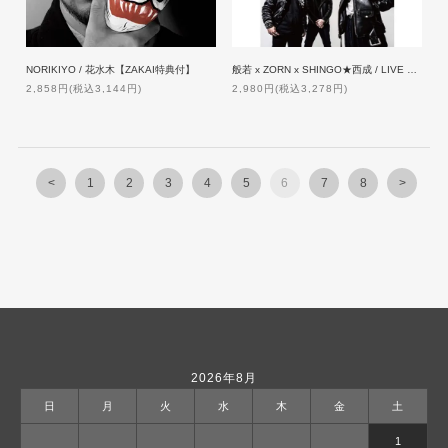
NORIKIYO / 花水木【ZAKAI特典付】
般若 x ZORN x SHINGO★西成 / LIVE MAX [DVD]【通常盤】
2,858円(税込3,144円)
2,980円(税込3,278円)
<
1
2
3
4
5
6
7
8
>
2026年8月
日
月
火
水
木
金
土
1