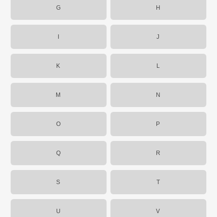
G
H
I
J
K
L
M
N
O
P
Q
R
S
T
U
V