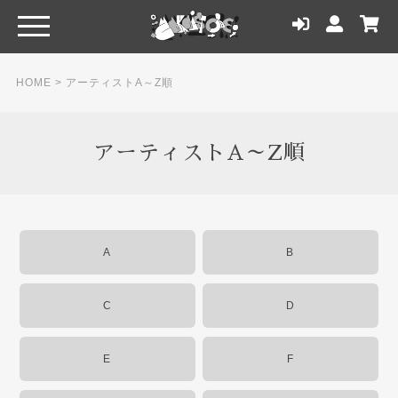
HOME
>
アーティストA～Z順
アーティストA～Z順
A
B
C
D
E
F