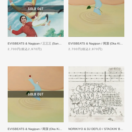
EVISBEATS & Nagipan / 三三三 (Sanmai) [CASSETTE TAPE]
EVISBEATS & Nagipan / 岡潔 (Oka Kiyoshi) [CD]
2,700円(税込2,970円)
2,700円(税込2,970円)
EVISBEATS & Nagipan / 岡潔 (Oka Kiyoshi) [CASSETTE TAPE]
NORIKIYO & DJ DEFLO / STACKIN' BREAD FROM THE PRISON【特典付】