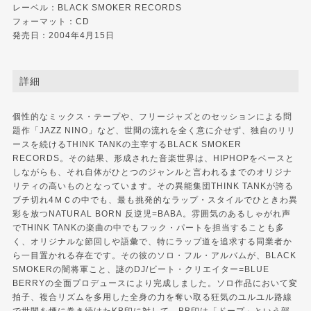
レーベル：BLACK SMOKER RECORDS
フォーマット：CD
発売日：2004年4月15日
詳細
個性的なミックス・テープや、フリージャズとのセッションによる問
題作「JAZZ NINO」など、世間の流れを全く意に介せず、独自のリリ
ースを続けるTHINK TANKの主宰するBLACK SMOKER
RECORDS。その結果、形成された音楽世界は、HIPHOPをベースと
しながらも、それ自体がひとつのジャンルと言われるまでのオリジナ
リティの高いものとなっています。その異能集団THINK TANKが誇る
ブチ切れ4ＭＣの中でも、最も挑発的なラップ・スタイルでひときわ異
彩を放つNATURAL BORN 反逆児=BABA。雰囲気のあるしゃがれ声
でTHINK TANKの楽曲の中でもフック・パートを担当することも多
く、オリジナルな節回しや語彙で、特にラップ道を追求する同業者か
ら一目置かれる存在です。その彼のソロ・フル・アルバムが、BLACK
SMOKERの闇将軍こと、謎のDJ/ビート・クリエイター=BLUE
BERRYの全面プロデュースにより完成しました。ソロ作品において変
拍子、複合リズムを多用した全身の力を奪い取る狂気のユルユル路線