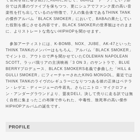
で世間を煙に巻き続けたKB印に対して、BB印は「ドープ」という部
分では共通のヴァイブを保ちつつ、更にシュアでファンク度の高い音
楽性を打ち出しているのが特徴で、7人の集合体であるTHINK TANK
の傑作アルバム「BLACK SMOKER」において、BABAの果たしてい
た役割を感じさせる内容です。BLACK SMOKERの世界観はそのまま
に、よりストレートな危ないHIPHOPを聞かせます。
参加アーティストには、K-BOMB、NOX、JUBE、AK-47といった
THINK TANKのメンバーはもちろん、アルバム「BLACK SMOKER」
でイントロ、アウトロで声を聞かせていたCOLEMAN NAPOLEAN
SCOTT。ラッパ我リアの主演映画「3 ON 3」のサントラで、BLUE
BERRYプロデュース、BLACK SMOKERS名義で参曲した「HILL &
GULLI SMOKER」にフィーチャーされたKING MONGOL。最近では
THINK TANKのライヴのレギュラーになりつつある彼の正体はベテラ
ン・レゲエ・ディージェーの牛若丸。さらにニトロ・マイクロフォ
ン・アンダーグラウンドより、盟友DELI。決して売りに走る訳では無
く自然に集まったこの布陣で作られた、中毒性、致死率の高い傑作
HIPHOPアルバムの誕生です。
PROFILE