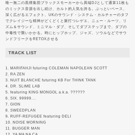
唯一無二の黒煙集団ブラックスモーカーから異端DJとして通算11枚も
のミックス音源を出し続け、カルト的人気を誇る。ぶっといベース、
深く広がるエフェクト、UKのサウンド・システム・カルチャーのタフ
でクレイジーな精神がどくどくと脈打つレゲエ、ニュー・ルーツ、リ
ズム＆サウンド、ミニマル・ダブ、そしてダブステップまで、ダブの
中毒性で襲いかかる。時にヒップホップ、ジャズ、ソウルなどでサウ
ンドフリークをRETOXさせる
TRACK LIST
1. MARIFAHJI futuring COLEMAN NAPOLEAN SCOTT
2. RA ZEN
3. NUIT BLANCHE futuring KB For THINK TANK
4. DR. SLIME LAB
5. featuring KING MONGOL a.k.a. ??????
6. SIX. 99999....
7. GION
8. SWEEDPLAN
9. RUFF-REFUGEE featuring DELI
10. NOISE MORNING
11. BUGGER MAN
12. YA MA NA CA