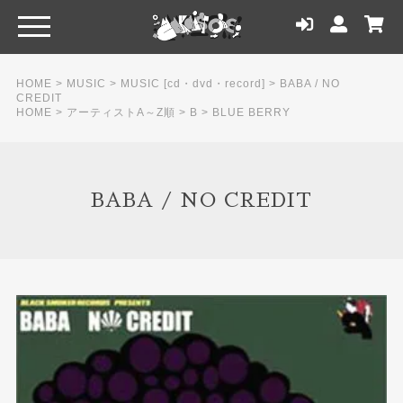
HOME
>
MUSIC
>
MUSIC [cd・dvd・record]
>
BABA / NO
CREDIT
HOME
>
アーティストA～Z順
>
B
>
BLUE BERRY
BABA / NO CREDIT