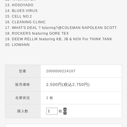
13. HOSOYADO
14. BLUES VIRUS
15. CELL NO.2
16. CLEANING CLINIC
17. WHAT'S DEAL ? futuring?@COLEMAN NAPOLEAN SCOTT
18. ROCKERS featuring GORE TEX
19. DEEW RELLIK featuring KB, JB & NOX For THINK TANK
20. LIOWANN
型番
2000000224107
2,500円(税込2,750円)
販売価格
在庫状況
1 枚
購入数
枚