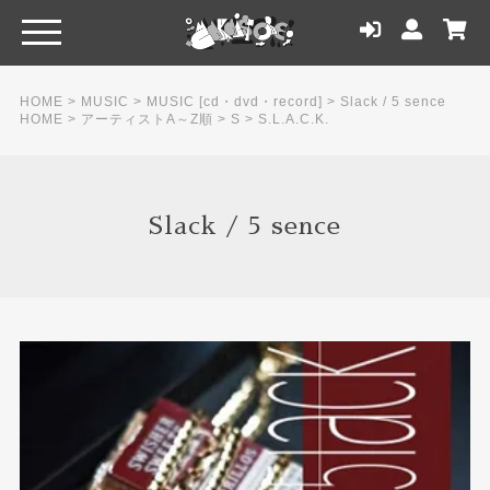
HOME
>
MUSIC
>
MUSIC [cd・dvd・record]
>
Slack / 5 sence
HOME
>
アーティストA～Z順
>
S
>
S.L.A.C.K.
Slack / 5 sence