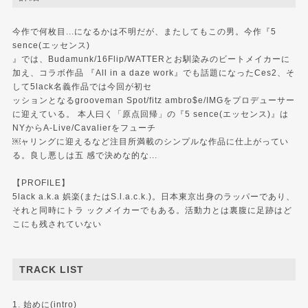
今作で何枚目...になるかは不明だが、またしてもこの男。今作『5
sence(エッセンス)
』では、Budamunk/16Flip/WATTERとお馴染みのビートメイカーに
加え、コラボ作品 『All in a daze work』でも話題になったCes2、そ
して5lack名義作品では今回が初セ
ッションとなるgrooveman Spot/fitz ambro$e/IMGをプロデューサー
に迎えている。 本人曰く「原点回帰」の『5 sence(エッセンス)』は
NYからA-Live/Cavalierをフューチ
￼ャリングに迎えるなど注目所満載のシンプルな作品に仕上がってい
る。良し悪しは五 感で決めな的な...
【PROFILE】
5lack a.k.a 娯楽(またはS.l.a.c.k.)。日本東京出身のラッパーであり、
それと同時にトラ ックメイカーでもある。活動力とは裏腹に足跡はど
こにも残されていない
TRACK LIST
1. 始めに(intro)