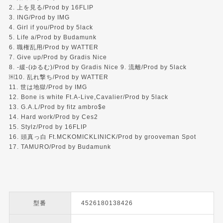
2. 上を見る/Prod by 16FLIP
3. ING/Prod by IMG
4. Girl if you/Prod by 5lack
5. Life a/Prod by Budamunk
6. 職権乱用/Prod by WATTER
7. Give up/Prod by Gradis Nice
8. -緩-(ゆるむ)/Prod by Gradis Nice 9. 流離/Prod by 5lack
￼10. 乱れ撃ち/Prod by WATTER
11. 世は地獄/Prod by IMG
12. Bone is white Ft.A-Live,Cavalier/Prod by 5lack
13. G.A.L/Prod by fitz ambro$e
14. Hard work/Prod by Ces2
15. Stylz/Prod by 16FLIP
16. 頭真っ白 Ft.MCKOMICKLINICK/Prod by grooveman Spot
17. TAMURO/Prod by Budamunk
型番
4526180138426