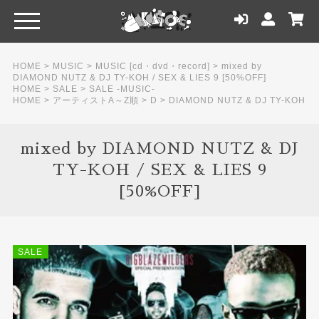
HOME
>
MUSIC
>
MUSIC [cd・dvd・record]
>
mixed by
DIAMOND NUTZ & DJ TY-KOH / SEX & LIES 9 [50%OFF]
HOME
>
SALE
>
SALE -MUSIC-
HOME
>
アーティストA～Z順
>
D
>
DIAMOND NUTZ & DJ TY-KOH
mixed by DIAMOND NUTZ & DJ
TY-KOH / SEX & LIES 9
[50%OFF]
SALE