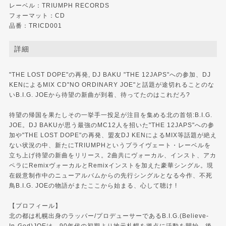
レーベル：
TRIUMPH RECORDS
フォーマット：CD
品番：TRICD001
詳細
"THE LOST DOPE"の再発, DJ BAKU "THE 12JAPS"への参加、DJ
KENによるMIX CD"NO ORDINARY JOE"と話題が途切れることのな
いB.I.G. JOEから待望の新曲が到着、待ってたのはこれだろ?
待望の帰国を果たしその一挙手一投足が注目を集める北の首領:B.I.G.
JOE。DJ BAKUが思う最強のMC12人を招いた"THE 12JAPS"への参
加や"THE LOST DOPE"の再発、盟友DJ KENによるMIX等話題が絶え
ない状況の中、新たにTRIUMPHというプライヴェート・レーベルを
立ち上げ待望の新曲をリリース。2曲共にヴォーカル、インスト、アカ
ペラにRemixヴォーカルとRemixインストを加えた豪華シングル。現
在鋭意制作中のニューアルバムからの先行シングルとなる今作、不死
鳥B.I.G. JOEの物語がまたここから始まる、心して聴け !
【プロフィール】
北の都は札幌出身のラッパー/プロデューサーであるB.I.G.(Believe-