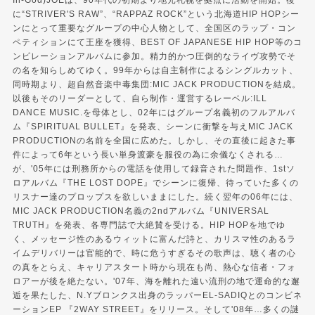
In-God)JOEは、90年代の初期より地元札幌を拠点に活動を開始。後
に“STRIVER'S RAW”、“RAPPAZ ROCK”という北海道HIP HOPシー
ンにとって重要なグループの中心人物として、全国区のラップ・コン
ペティションにて王座を獲得、BEST OF JAPANESE HIP HOP等のコ
ンピレーションアルバムに参加。精力的かつ圧倒的なライヴ攻勢でそ
の名を知らしめてゆく。99年からは自主制作によるシングルカット、
同時期より、超自然音楽中毒集団:MIC JACK PRODUCTIONを結成。
以後もそのリーダーとして、自ら制作・運営するレーベル:ILL
DANCE MUSIC.を母体とし、02年にはグループ名義初のフルアルバ
ム『SPIRITUAL BULLET』を発表、シーンに衝撃を与えMIC JACK
PRODUCTIONの名前を全国に広めた。しかし、その直後に起きた事
件によって6年という長い単身渡豪を服役の為に余儀なくされる…
が、'05年には刑務所からの電話を使用して録音された問題作、1stソ
ロアルバム『THE LOST DOPE』でシーンに復帰、待っていた多くの
リスナー達のプロップスを欲しいままにした。続く翌年の06年には、
MIC JACK PRODUCTION名義の2ndアルバム『UNIVERSAL
TRUTH』を発表、各専門誌で大絶賛を受ける。HIP HOPを地でゆ
く、メッセージ性のあるウィットに富んだ詩と、カリスマ性のあるラ
イムデリバリーは官能的で、時に危うすぎるその歌声は、聴く者の心
の真をとらえ、キャリアスタート時から現在も尚、熱心な信者・フォ
ロアーが後を絶たない。'07年、海を離れた遠い流刑の地で運命的な邂
逅を果たした、N.Yブロンクス出身のラッパーEL-SADIQとのコンビネ
ーションEP 『2WAY STREET』をリリース。そして'08年…多くの謎