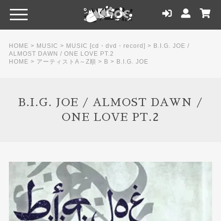
HOME
>
MUSIC
>
MUSIC [cd・dvd・record]
>
B.I.G. JOE /
ALMOST DAWN / ONE LOVE PT.2
HOME
>
アーティストA～Z順
>
B
>
B.I.G. JOE
B.I.G. JOE / ALMOST DAWN /
ONE LOVE PT.2