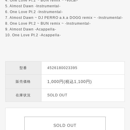
4. One Love Pt.2 ~ BUN remix ~ -Vocal-
5. Almost Dawn -Instrumental-
6. One Love Pt.2 -Instrumental-
7. Almost Dawn ~ DJ PERRO a.k.a DOGG remix ~ -Instrumental-
8. One Love Pt.2 ~ BUN remix ~ -Instrumental-
9. Almost Dawn -Acappella-
10. One Love Pt.2 -Acappella-
型番
4526180023395
1,000円(税込1,100円)
販売価格
在庫状況
SOLD OUT
SOLD OUT