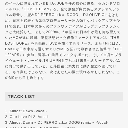
のベールに包まれているB.I.G. JOE事件の核心に迫る、セカンドソロ
アルバム『COME CLEAN』を、全て刑務所内にあるスタジオでデジ
タル録音し、盟友DJ PERRO a.k.a. DOGG、 DJ OLIVE OILをはじ
め、日本を代表する気鋭プロデューサー達の強力なバックアップを受
けて発表。日本中の多くのファンやメディアがヒップホップクラシッ
クと大絶賛した。そして2009年、6年振りに日本中が最も待ち望んで
いたMCが遂に帰国。廃盤状態だった傑作ファーストアルバム『THE
LOST DOPE』を再録曲、DVDを加えて再リリース。また7月にはDJ
BAKUが日本中から選りすぐりのMCを招いて制作された衝撃作『THE
12JAPS』に参加、冒頭の1曲目でマイクを握った。そして自身のプラ
イヴェート・レーベル:TRIUMPHを立ち上げ来るべきサードアルバム
に向けて動き出している。た帰国後は精力的に動き邂逅を続けてい
る、もう声だけじゃない、次はあなたの隣に現れるかもしれない。こ
のMCから目を逸らすな
TRACK LIST
1. Almost Dawn -Vocal-
2. One Love Pt.2 -Vocal-
3. Almost Dawn ~ DJ PERRO a.k.a DOGG remix ~ -Vocal-