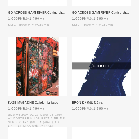
GO ACROSS GAMI RIVER Cutting sheet [BLACK]
GO ACROSS GAMI RIVER Cutting sheet [WHITE]
1,600円(税込1,760円)
1,600円(税込1,760円)
SIZE：H90mm × W150mm
SIZE：H90mm × W150mm
KAZE MAGAZINE Caliofornia issue
BRON-K / 松風 [12inch]
1,600円(税込1,760円)
1,600円(税込1,760円)
Size A4 2004.02.20 Color-68 page
A2 POSTERE.KLIPS RETNA PRIME
SLICK CHAZ 特集ＬＡを中心とした
CALIFORNIAを特集したISSUE