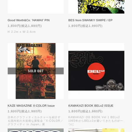
Good Worth&Co. 'HAWAII' PIN
BES from SWANKY SWIPE / EP
1,800円(税込1,980円)
1,800円(税込1,980円)
H 2.2m x W 2.4cm
KAZE MAGAZINE X-COLOR Issue
KAMAKAZI BOOK BELx2 ISSUE
1,800円(税込1,980円)
1,800円(税込1,980円)
日本のグラフィティカルチャーを紹介す
KAMAKAZI OG BOOK Vol 1 BELx2
る国内初の大規模な展覧会『X-COLOR／
1993年からBELx2が書いてきたものが一
グラフィティ in Japan』展
つに