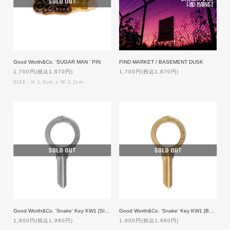
Good Worth&Co. 'SUGAR MAN ' PIN
FIND MARKET / BASEMENT DUSK
1,700円(税込1,870円)
1,700円(税込1,870円)
SIZE：H 1.3cm x W 2.2cm
Good Worth&Co. 'Snake' Key KW1 [SILVER]
Good Worth&Co. 'Snake' Key KW1 [BRASS]
1,800円(税込1,980円)
1,800円(税込1,980円)