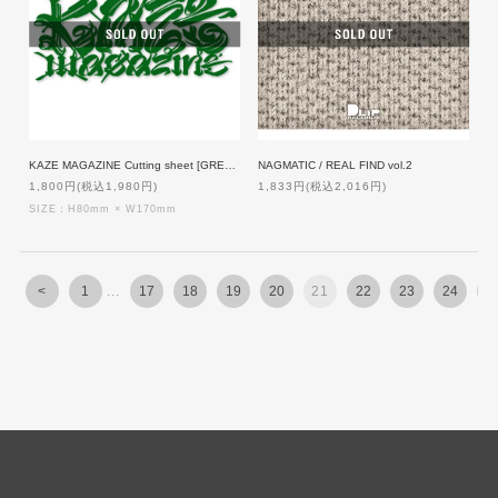
KAZE MAGAZINE Cutting sheet [GREEN]
NAGMATIC / REAL FIND vol.2
1,800円(税込1,980円)
1,833円(税込2,016円)
SIZE：H80mm × W170mm
<
1
...
17
18
19
20
21
22
23
24
2