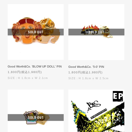
Good Worth&Co. 'BLOW UP DOLL' PIN
Good Worth&Co. '5-0' PIN
1,800円(税込1,980円)
1,800円(税込1,980円)
SIZE：H 1.8cm x W 2.1cm
SIZE：H 1.8cm x W 2.5cm