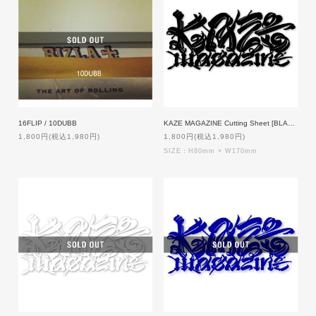
16FLIP / 10DUBB
KAZE MAGAZINE Cutting Sheet [BLACK]
1,800円(税込1,980円)
1,800円(税込1,980円)
SIZE：H80mm × W170mm