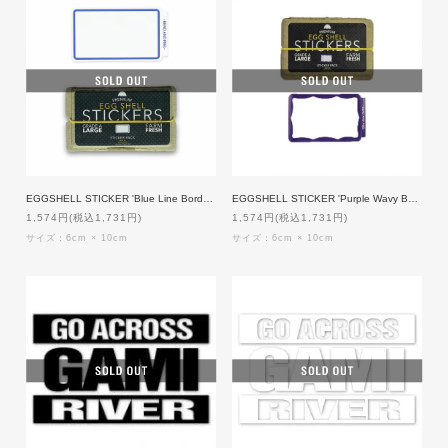
EGGSHELL STICKER 'Blue Line Border Blanks' 80枚入り
EGGSHELL STICKER 'Purple Wavy Border Blanks' 80枚入り
1,574円(税込1,731円)
1,574円(税込1,731円)
サイズ：6cm × 10cm
サイズ：6cm × 10cm