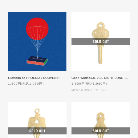
t.kawada as PHOENIX / SOUVENIR
Good Worth&Co. 'ALL NIGHT LONG' Key 【MIWA製U9】 [GOLD]
1,800円(税込1,980円)
1,800円(税込1,980円)
MIWA製U9(ユーナイン)