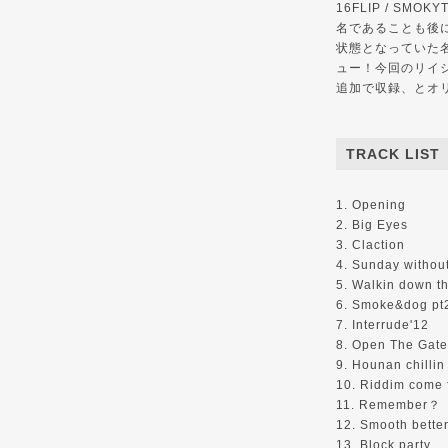
16FLIP / SMO
名であることも後に
状態となっていた名盤『S
ュー！今回のリイ
追加で収録、とオ
TRACK LIST
1. Opening
2. Big Eyes
3. Claction
4. Sunday withou
5. Walkin down th
6. Smoke&dog pt
7. Interrude'12
8. Open The Gat
9. Hounan chillin
10. Riddim come 
11. Remember？
12. Smooth bette
13. Block party