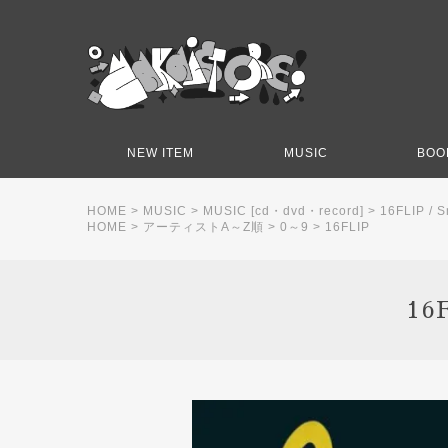
NEW ITEM
MUSIC
BOO
HOME
>
MUSIC
>
MUSIC [cd・dvd・record]
>
16FLIP / S
HOME
>
アーティストA～Z順
>
0～9
>
16FLIP
16F