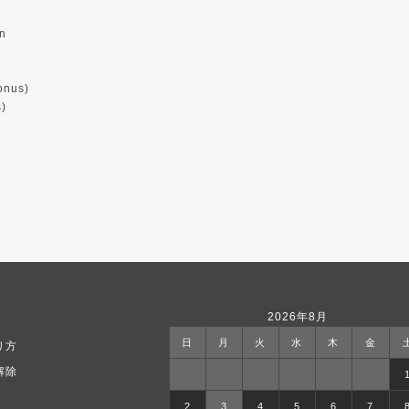
in
onus)
s)
2026年8月
日
月
火
水
木
金
り方
解除
2
3
4
5
6
7