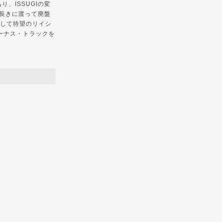
あり、ISSUGIの変
、長きに渡って廃盤
on』として待望のリイシ
ーナス・トラックを