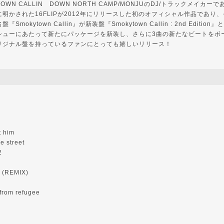
KYTOWN CALLIN DOWN NORTH CAMP/MONJUのDJ/トラックメイカーで
明かされた16FLIPが2012年にリリースした初のオフィシャル作品であり
mokytown Callin』が新装盤『Smokytown Callin : 2nd Editi
シューにあたって新たにパッケージを新装し、さらに3曲の新たなビートをボ
リジナル盤を持っているファンにとっても嬉しいリリース！
t him
e street
2
e (REMIX)
from refugee
r