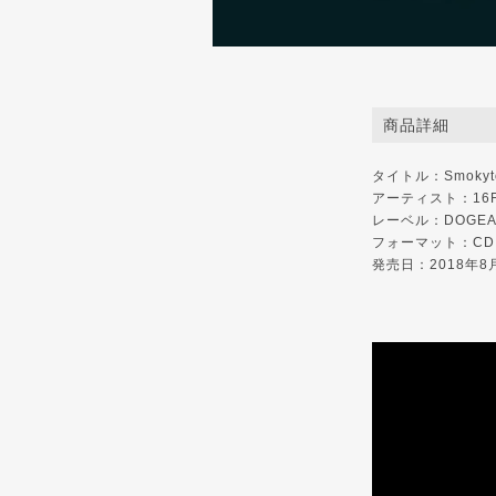
商品詳細
タイトル：Smokytown
アーティスト：16F
レーベル：DOGEAR 
フォーマット：CD
発売日：2018年8