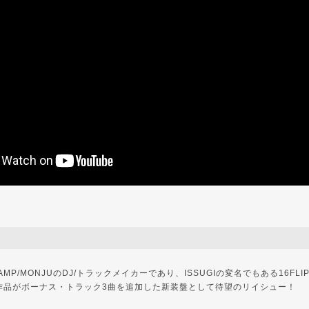
 CAMP/MONJUのDJ/トラックメイカーであり、ISSUGIの変名でもある16F
作品がボーナス・トラック3曲を追加した新装盤として待望のリイシュー！