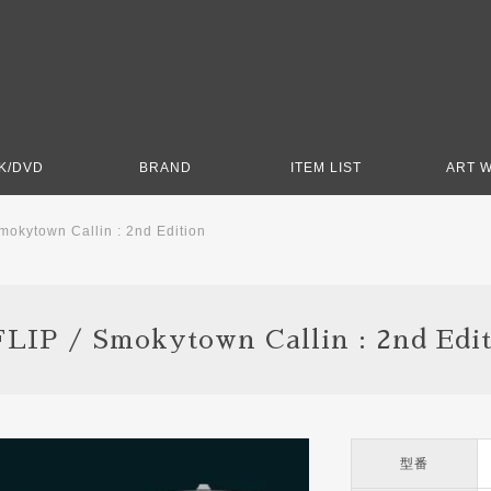
K/DVD
BRAND
ITEM LIST
ART 
mokytown Callin : 2nd Edition
LIP / Smokytown Callin : 2nd Edi
型番