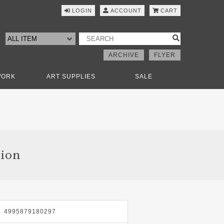
LOGIN
ACCOUNT
CART
ARCHIVE
FLYER
WORK
ART SUPPLIES
SALE
tion
4995879180297