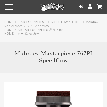
HOME
>
-- ART SUPPLIES --
>
MOLOTOW / OTHER
>
Molotow
Masterpiece 767PI Speedflow
HOME
>
ART ART SUPPLIES 品目
>
marker
HOME
>
クーポン対象外
Molotow Masterpiece 767PI
Speedflow