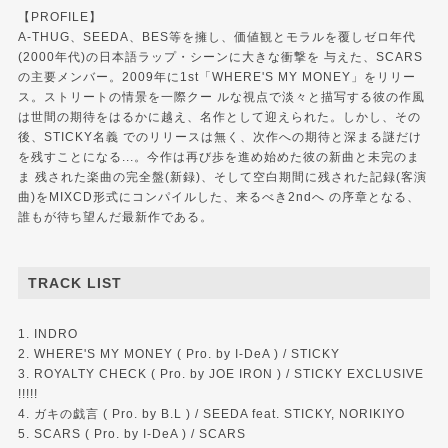
【PROFILE】
A-THUG、SEEDA、BES等を擁し、価値観とモラルを覆しゼロ年代
(2000年代)の日本語ラップ・シーンに大きな衝撃を 与えた、SCARS
の主要メンバー。2009年に1st「WHERE'S MY MONEY」をリリー
ス。ストリートの情景を一際クー ルな視点で淡々と描写する彼の作風
は世間の期待をはるかに越え、名作として迎えられた。しかし、その
後、STICKY名義 でのリリースは無く、次作への期待と深まる謎だけ
を残すことになる...。今作は再び歩を進め始めた彼の新曲と未完のま
ま 残された楽曲の完全盤(新録)、そして空白期間に残された記録(客演
曲)をMIXCD形式にコンパイルした、来るべき2ndへ の序章となる、
誰もが待ち望んだ最新作である。
TRACK LIST
1. INDRO
2. WHERE'S MY MONEY ( Pro. by I-DeA ) / STICKY
3. ROYALTY CHECK ( Pro. by JOE IRON ) / STICKY EXCLUSIVE
!!!!!
4. ガキの戯言 ( Pro. by B.L ) / SEEDA feat. STICKY, NORIKIYO
5. SCARS ( Pro. by I-DeA ) / SCARS