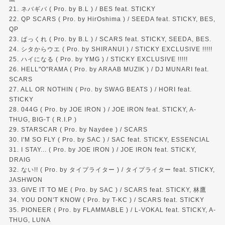
21. ネバギバ ( Pro. by B.L ) / BES feat. STICKY
22. QP SCARS ( Pro. by HirOshima ) / SEEDA feat. STICKY, BES,
QP
23. ばっくれ ( Pro. by B.L ) / SCARS feat. STICKY, SEEDA, BES.
24. シタからウエ ( Pro. by SHIRANUI ) / STICKY EXCLUSIVE !!!!!
25. ハイになる ( Pro. by YMG ) / STICKY EXCLUSIVE !!!!!
26. HELL"O"RAMA ( Pro. by ARAAB MUZIK ) / DJ MUNARI feat.
SCARS
27. ALL OR NOTHIN ( Pro. by SWAG BEATS ) / HORI feat.
STICKY
28. 044G ( Pro. by JOE IRON ) / JOE IRON feat. STICKY, A-
THUG, BIG-T ( R.I.P )
29. STARSCAR ( Pro. by Naydee ) / SCARS
30. I'M SO FLY ( Pro. by SAC ) / SAC feat. STICKY, ESSENCIAL
31. I STAY... ( Pro. by JOE IRON ) / JOE IRON feat. STICKY,
DRAIG
32. ない!! ( Pro. by タイプライター ) / タイプライター feat. STICKY,
JASHWON
33. GIVE IT TO ME ( Pro. by SAC ) / SCARS feat. STICKY, 林鷹
34. YOU DON'T KNOW ( Pro. by T-KC ) / SCARS feat. STICKY
35. PIONEER ( Pro. by FLAMMABLE ) / L-VOKAL feat. STICKY, A-
THUG, LUNA