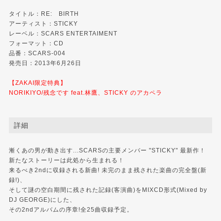
タイトル：RE: BIRTH
アーティスト：STICKY
レーベル：
SCARS ENTERTAIMENT
フォーマット：CD
品番：SCARS-004
発売日：2013年6月26日
【ZAKAI限定特典】
NORIKIYO/残念です feat.林鷹、STICKY のアカペラ
詳細
漸くあの男が動き出す...SCARSの主要メンバー "STICKY" 最新作！
新たなストーリーは此処から生まれる！
来るべき2ndに収録される新曲! 未完のまま残された楽曲の完全盤(新
録!)、
そして謎の空白期間に残された記録(客演曲)をMIXCD形式(Mixed by
DJ GEORGE)にした、
その2ndアルバムの序章!全25曲収録予定。