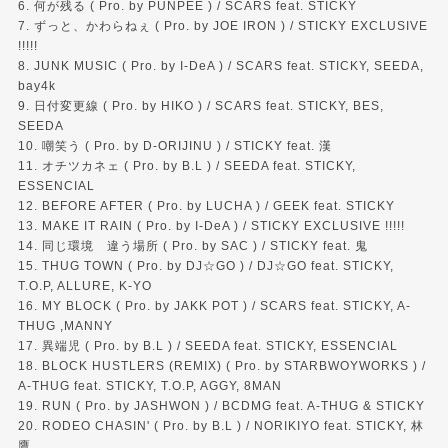
6. 何が残る ( Pro. by PUNPEE ) / SCARS feat. STICKY
7. ずっと、かわらねぇ ( Pro. by JOE IRON ) / STICKY EXCLUSIVE
!!!!!
8. JUNK MUSIC ( Pro. by I-DeA ) / SCARS feat. STICKY, SEEDA,
bay4k
9. 日付変更線 ( Pro. by HIKO ) / SCARS feat. STICKY, BES,
SEEDA
10. 嘲笑う ( Pro. by D-ORIJINU ) / STICKY feat. 漢
11. オチツカネェ ( Pro. by B.L ) / SEEDA feat. STICKY,
ESSENCIAL
12. BEFORE AFTER ( Pro. by LUCHA ) / GEEK feat. STICKY
13. MAKE IT RAIN ( Pro. by I-DeA ) / STICKY EXCLUSIVE !!!!!
14. 同じ環境 違う場所 ( Pro. by SAC ) / STICKY feat. 鬼
15. THUG TOWN ( Pro. by DJ☆GO ) / DJ☆GO feat. STICKY,
T.O.P, ALLURE, K-YO
16. MY BLOCK ( Pro. by JAKK POT ) / SCARS feat. STICKY, A-
THUG ,MANNY
17. 異端児 ( Pro. by B.L ) / SEEDA feat. STICKY, ESSENCIAL
18. BLOCK HUSTLERS (REMIX) ( Pro. by STARBWOYWORKS ) /
A-THUG feat. STICKY, T.O.P, AGGY, 8MAN
19. RUN ( Pro. by JASHWON ) / BCDMG feat. A-THUG & STICKY
20. RODEO CHASIN' ( Pro. by B.L ) / NORIKIYO feat. STICKY, 林
鷹