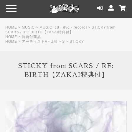
HOME
>
MUSIC
>
MUSIC [cd・dvd・record]
>
STICKY from
SCARS / RE: BIRTH【ZAKAI特典付】
HOME
>
特典付商品
HOME
>
アーティストA～Z順
>
S
>
STICKY
STICKY from SCARS / RE:
BIRTH【ZAKAI特典付】