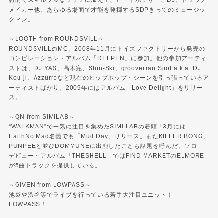
詩的でスキルフルなラップに加えて、ビートボクサー、DJ、トラック
メイカー他、あらゆる場面で才能を発揮するSDPきってのミュージッ
クマン。
～LOOTH from ROUNDSVILL～
ROUNDSVILLのMC。2008年11月にトイズファクトリーから発売の
コンピレーション・アルバム「DEEPEN」に参加。他の参加アーティ
ストは、DJ YAS、高木完、Shin-Ski、grooveman Spot a.k.a. DJ
Kou-ji、Azzurroなど現在のヒップホップ・シーンを引っ張っているア
ーティストばかり。2009年にはアルバム「Love Delight」をリリー
ス。
～QN from SIMILAB～
“WALKMAN”で一気に注目を集めたSIMI LABの若頭 ! 3月には
EarthNo Mad名義でも「Mud Day」リリース。またKILLER BONG、
PUNPEEと並びDOMMUNEに出演したことも話題を呼んだ。ソロ・
デビュー・アルバム「THESHELL」ではFIND MARKETのELMORE
が5曲トラックを提供している。
～GIVEN from LOWPASS～
池袋や渋谷等でライブを行っている若手大注目ユニット！
LOWPASS！