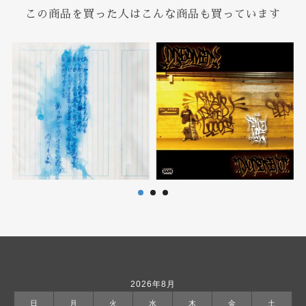
この商品を買った人はこんな商品も買っています
2026年8月
日
月
火
水
木
金
土