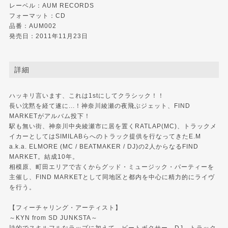
レーベル：
AUM RECORDS
フォーマット：CD
品番：AUM002
発売日：2011年11月23日
詳細
ハッキリ言います、これは1stにしてクラシック！！
長い沈黙を経て遂に...！神奈川綾瀬の夜飛ぶジェット、FIND
MARKETがアルバム投下！
駅も無い街、神奈川中央綾瀬市に居を置くRATLAP(MC)、トラックメ
イカーとしてはSIMILABらへのトラック提供を行なってきたE.M
a.k.a. ELMORE (MC / BEATMAKER / DJ)の2人からなるFIND
MARKET。結成10年。
相模原、町田エリアで古くからグッド・ミュージック・パーティーを
主催し、FIND MARKETとして同地区と都内を中心に精力的にライヴ
を行う。
【フィーチャリング・アーティスト】
～KYN from SD JUNKSTA～