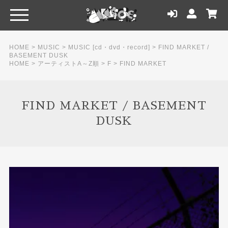
HOME
>
MUSIC
>
MUSIC [cd・dvd・record]
>
FIND MARKET /
BASEMENT DUSK
HOME
>
アーティストA～Z順
>
F
>
FIND MARKET
FIND MARKET / BASEMENT
DUSK