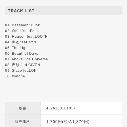
TRACK LIST
01. Basement Dusk
02. What You Feel
03. Reason feat.LOOTH
04. 黒鉄 feat.KYN
05. The Light
06. Beautiful Days
07. Above The Universe
08. 夜顔 feat.GIVEN
09. Slave feat.QN
10. Isotope
型番
4526180101017
1,700円(税込1,870円)
販売価格