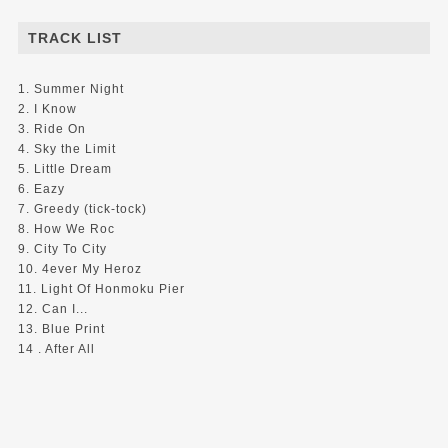
TRACK LIST
1. Summer Night
2. I Know
3. Ride On
4. Sky the Limit
5. Little Dream
6. Eazy
7. Greedy (tick-tock)
8. How We Roc
9. City To City
10. 4ever My Heroz
11. Light Of Honmoku Pier
12. Can I...
13. Blue Print
14 . After All