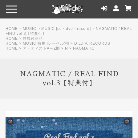
HOME
>
MUSIC
>
MUSIC [cd・dvd・record]
>
NAGMATIC / REAL
FIND vol.3【特典付】
HOME
>
特典付商品
HOME
>
MUSIC 特集 [レーベル別]
>
D.L.I.P. RECORDS
HOME
>
アーティストA～Z順
>
N
>
NAGMATIC
NAGMATIC / REAL FIND
vol.3【特典付】