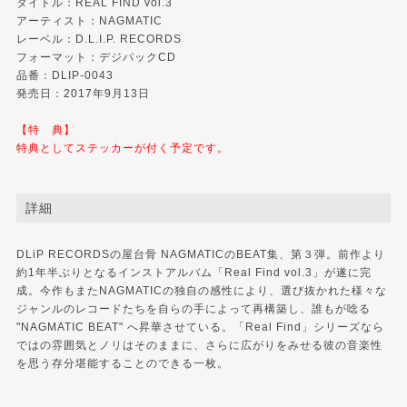
タイトル：REAL FIND vol.3
アーティスト：NAGMATIC
レーベル：
D.L.I.P. RECORDS
フォーマット：デジパックCD
品番：DLIP-0043
発売日：2017年9月13日
【特 典】
特典としてステッカーが付く予定です。
詳細
DLiP RECORDSの屋台骨 NAGMATICのBEAT集、第３弾。前作より
約1年半ぶりとなるインストアルバム「Real Find vol.3」が遂に完
成。今作もまたNAGMATICの独自の感性により、選び抜かれた様々な
ジャンルのレコードたちを自らの手によって再構築し、誰もが唸る
"NAGMATIC BEAT" へ昇華させている。「Real Find」シリーズなら
ではの雰囲気とノリはそのままに、さらに広がりをみせる彼の音楽性
を思う存分堪能することのできる一枚。