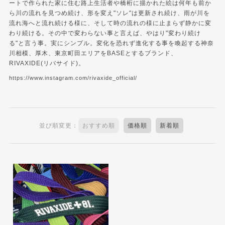
ートで作られた家に住む路上生活者や橋桁に描かれた絵は何年も前か
ら川の流れを見つめ続け、形を変え"ソレ"は更新され続け、雨が川を
流れ海へと流れ続ける様に、そして時の流れの様に止まらず静かに変
わり続ける。その中で変わらない事と言えば、やはり"変わり続け
る"と言う事。実にシンプル。変化を恐れず進化する事を喚起する神奈
川相模、厚木、東京町田エリアをBASEとするブランド、
RIVAXIDE(リバサイド)。
https://www.instagram.com/rivaxide_official/
並び順変更：
おすすめ順
価格順
新着順