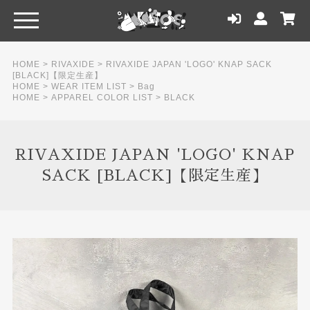
HOME
>
RIVAXIDE
>
RIVAXIDE JAPAN 'LOGO' KNAP SACK
[BLACK]【限定生産】
HOME
>
WEAR ITEM LIST
>
Bag
HOME
>
APPAREL COLOR LIST
>
BLACK
RIVAXIDE JAPAN 'LOGO' KNAP
SACK [BLACK]【限定生産】