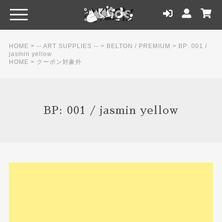
HOME
>
-- ART SUPPLIES --
>
BELTON / PREMIUM
>
BP: 001 /
jasmin yellow
HOME
>
クーポン対象外
BP: 001 / jasmin yellow