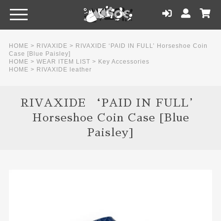
HOME
>
RIVAXIDE
>
RIVAXIDE ‘PAID IN FULL’ Horseshoe Coin
Case [Blue Paisley]
HOME
>
WEAR ITEM LIST
>
Key Accessories
HOME
>
RIVAXIDE leather
RIVAXIDE ‘PAID IN FULL’
Horseshoe Coin Case [Blue
Paisley]