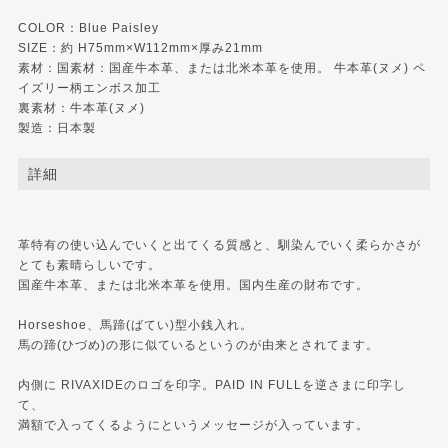
COLOR：Blue Paisley
SIZE：約 H75mm×W112mm×厚み21mm
素材：国素材：国産牛本革、または北米本革を使用。 牛本革(ヌメ) ペ
イズリー柄エンボス加工
裏素材：牛本革(ヌメ)
製造：日本製
詳細
革特有の使い込んでいくと出てくる質感と、馴染んでいく柔らかさが
とても素晴らしいです。
国産牛本革、または北米本革を使用。国内生産の財布です。
Horseshoe、馬蹄(ばてい)型小銭入れ。
馬の蹄(ひづめ)の形に似ているというのが由来とされてます。
内側に RIVAXIDEのロゴを印字。PAID IN FULLを逆さまに印字し
て、
満額で入ってくるようにというメッセージが入っています。