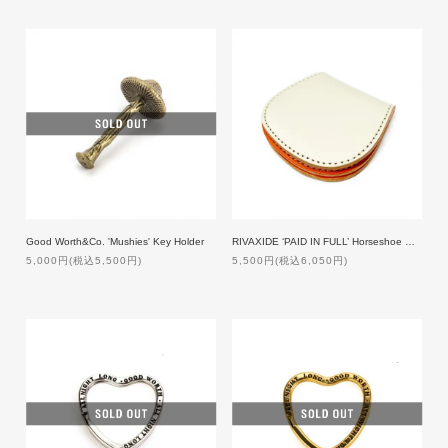
Good Worth&Co. 'Mushies' Key Holder
RIVAXIDE ‘PAID IN FULL’ Horseshoe Coin Case [OFF WHITE×ORANGE]
5,000円(税込5,500円)
5,500円(税込6,050円)