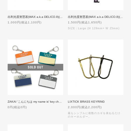
出利光度努慧甚(WAX a.k.a DELICO.8)(メタルラスタ会議)/謎裏之秘密乃不思議ノ御言 Ver.4
出利光度努慧甚(WAX a.k.a DELICO.8)(メタルラスタ会議)/謎裏之秘密乃不思議ノ御言 Ver.5 [Large size]
1,000円(税込1,100円)
1,500円(税込1,650円)
SIZE：Large (H 129mm× W 25mm)
ZAKAI 'こんにちは my name is' key chain Ver.7【4,000円以上お買上で入手可能】会員登録必須
LIXTICK BRASS KEYRING
0円(税込0円)
2,000円(税込2,200円)
最もシンプルに複数のカギを束ねるだけ
のキーホルダー。