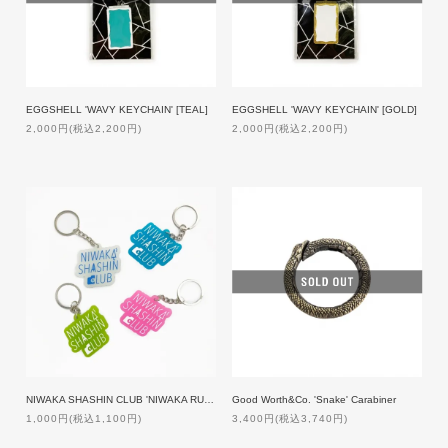
EGGSHELL 'WAVY KEYCHAIN' [TEAL]
EGGSHELL 'WAVY KEYCHAIN' [GOLD]
2,000円(税込2,200円)
2,000円(税込2,200円)
NIWAKA SHASHIN CLUB 'NIWAKA RUBBER' Key chain
Good Worth&Co. 'Snake' Carabiner
1,000円(税込1,100円)
3,400円(税込3,740円)