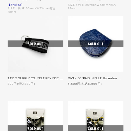
【2色展開】
SIZE：約 H100mm×W53mm×厚み
SIZE：約 H100mm×W53mm×厚み
28mm
28mm
T.F.B.S SUPPLY CO. 'FELT KEY FOB' [BLACK]
RIVAXIDE ‘PAID IN FULL’ Horseshoe Coin Case [Blue Paisley]
800円(税込880円)
5,500円(税込6,050円)