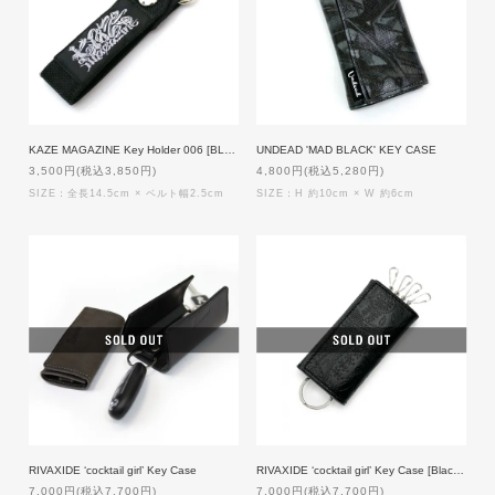
KAZE MAGAZINE Key Holder 006 [BLACK Magdas]
UNDEAD 'MAD BLACK' KEY CASE
3,500円(税込3,850円)
4,800円(税込5,280円)
SIZE：全長14.5cm × ベルト幅2.5cm
SIZE：H 約10cm × W 約6cm
RIVAXIDE ‘cocktail girl’ Key Case
RIVAXIDE ‘cocktail girl’ Key Case [BlackPaisley]
7,000円(税込7,700円)
7,000円(税込7,700円)