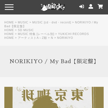
HOME
>
MUSIC
>
MUSIC [cd・dvd・record]
>
NORIKIYO / My
Bad【限定盤】
HOME
>
SD MUSIC
HOME
>
MUSIC 特集 [レーベル別]
>
YUKICHI RECORDS
HOME
>
アーティストA～Z順
>
N
>
NORIKIYO
NORIKIYO / My Bad【限定盤】