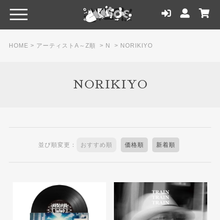
HOME
>
アーティストA～Z順
>
N
>
NORIKIYO
NORIKIYO
並び順変更：
おすすめ順
価格順
新着順