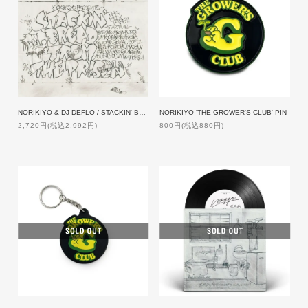
NORIKIYO & DJ DEFLO / STACKIN' BREAD FROM THE PRISON【特典付】
NORIKIYO 'THE GROWER'S CLUB' PIN
2,720円(税込2,992円)
800円(税込880円)