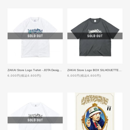
ZAKAI Store Logo T-shirt - JOTA Design ft. NORIKIYO [WHITE]
ZAKAI Store Logo BOX SILHOUETTE T-shirt - JOTA Design ft. NORIKIYO [GREY]
6,000円(税込6,600円)
6,000円(税込6,600円)