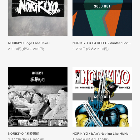
NORIKIYO & DJ DEFLO / Another Locus Vol.2 Mixed by DJ DEFLO【初回特典付】
NORIKIYO Logo Face Towel
2,273円(税込2,500円)
2,000円(税込2,200円)
NORIKIYO / 相模川町
NORIKIYO / It Ain't Nothing Like HipHop Remix [10inch]
2,727円(税込3,000円)
2,000円(税込2,200円)