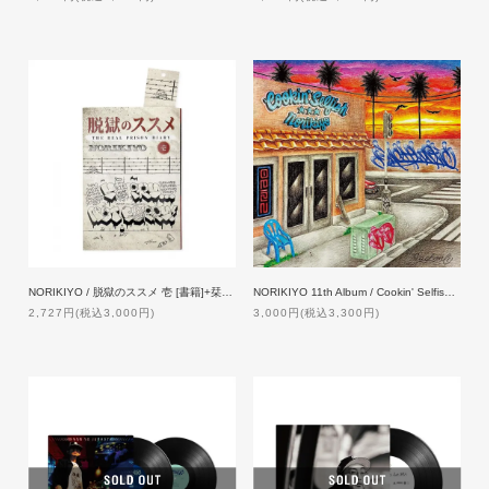
NORIKIYO / 脱獄のススメ 壱 [書籍]+栞 [新曲DLQRコード付]
NORIKIYO 11th Album / Cookin' Selfish [初回限定盤] 【特典付】
2,727円(税込3,000円)
3,000円(税込3,300円)