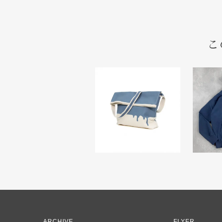
こ
ARCHIVE
FLYER