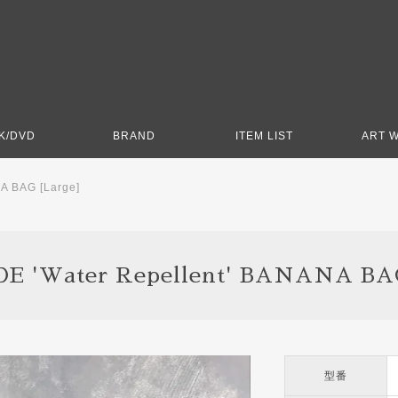
K/DVD
BRAND
ITEM LIST
ART 
A BAG [Large]
E 'Water Repellent' BANANA BAG
型番