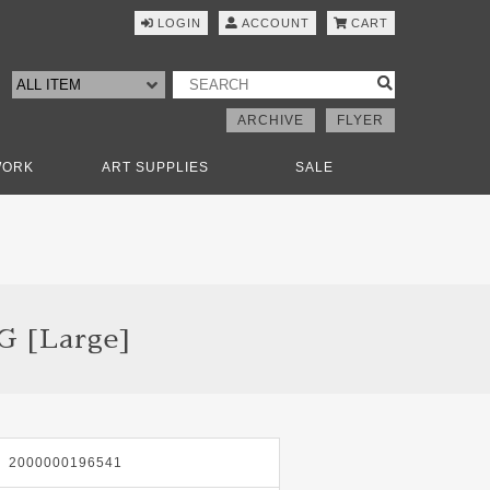
LOGIN
ACCOUNT
CART
ARCHIVE
FLYER
WORK
ART SUPPLIES
SALE
 [Large]
2000000196541