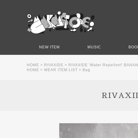
NEW ITEM
MUSIC
BOO
HOME
>
RIVAXIDE
>
RIVAXIDE 'Water Repellent' BANAN
HOME
>
WEAR ITEM LIST
>
Bag
RIVAXID