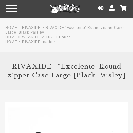
HOME
>
RIVAXIDE
>
RIVAXIDE ‘Excelente' Round zipper Case
Large [Black Paisley]
HOME
>
WEAR ITEM LIST
>
Pouch
HOME
>
RIVAXIDE leather
RIVAXIDE ‘Excelente' Round
zipper Case Large [Black Paisley]