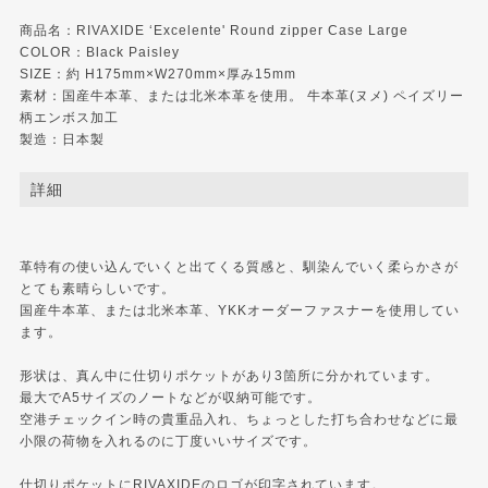
商品名：RIVAXIDE ‘Excelente' Round zipper Case Large
COLOR：Black Paisley
SIZE：約 H175mm×W270mm×厚み15mm
素材：国産牛本革、または北米本革を使用。 牛本革(ヌメ) ペイズリー
柄エンボス加工
製造：日本製
詳細
革特有の使い込んでいくと出てくる質感と、馴染んでいく柔らかさが
とても素晴らしいです。
国産牛本革、または北米本革、YKKオーダーファスナーを使用してい
ます。
形状は、真ん中に仕切りポケットがあり3箇所に分かれています。
最大でA5サイズのノートなどが収納可能です。
空港チェックイン時の貴重品入れ、ちょっとした打ち合わせなどに最
小限の荷物を入れるのに丁度いいサイズです。
仕切りポケットにRIVAXIDEのロゴが印字されています。