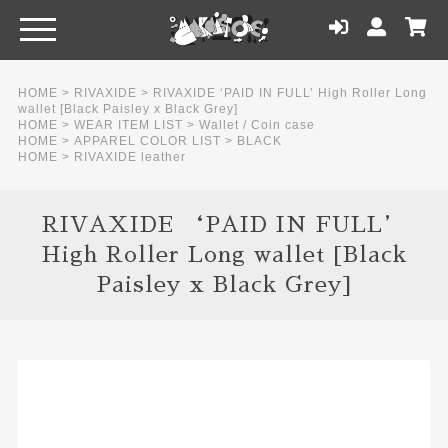
HOME
>
RIVAXIDE
>
RIVAXIDE ‘PAID IN FULL’ High Roller Long
wallet [Black Paisley x Black Grey]
HOME
>
WEAR ITEM LIST
>
Wallet / Coin case
HOME
>
APPAREL COLOR LIST
>
BLACK
HOME
>
RIVAXIDE leather
RIVAXIDE ‘PAID IN FULL’
High Roller Long wallet [Black
Paisley x Black Grey]