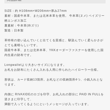
SIZE：約 H108mm×W206mm×厚み27mm
素材：国産牛本革、または北米本革を使用。 牛本革(ヌメ) ペイズリー
柄エンボス加工
裏素材：牛本革(吟ズリ)
製造：日本製
革特有の使い込んでいくと出てくる質感と、馴染んでいく柔らかさが
とても素晴らしいです。
国産牛本革、または北米本革、YKKオーダーファスナーを使用した国
内生産の財布です。
Longwalletより大きいサイズになります。
お札をお財布にたくさん入れる人用に作られたハイローラー仕様。
形状は、カード収納13箇所。お札などの収納箇所4つ、小銭入れとな
ります。
内側に RIVAXIDEのロゴを印字、お札入れの部分に PAID IN FULLを
逆さまに印字して、
満額で入ってくるようにというメッセージが入っています。