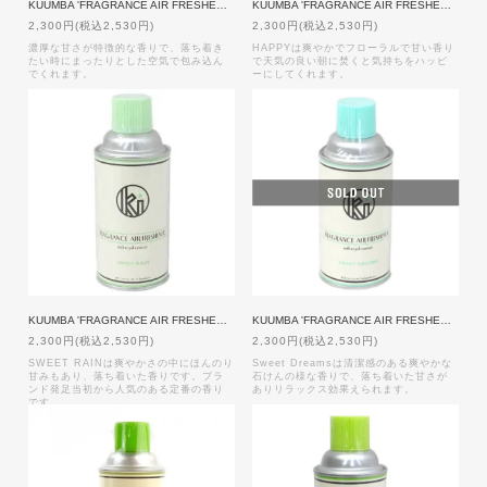
KUUMBA 'FRAGRANCE AIR FRESHENER SPRAY' 【LUCK ME ALL OVER】
KUUMBA 'FRAGRANCE AIR FRESHENER SPRAY' 【HAPPY】
2,300円(税込2,530円)
2,300円(税込2,530円)
濃厚な甘さが特徴的な香りで、落ち着き
HAPPYは爽やかでフローラルで甘い香り
たい時にまったりとした空気で包み込ん
で天気の良い朝に焚くと気持ちをハッピ
でくれます。
ーにしてくれます。
KUUMBA 'FRAGRANCE AIR FRESHENER SPRAY' 【SWEET RAIN】
KUUMBA 'FRAGRANCE AIR FRESHENER SPRAY' 【SWEET DREAMS】
2,300円(税込2,530円)
2,300円(税込2,530円)
SWEET RAINは爽やかさの中にほんのり
Sweet Dreamsは清潔感のある爽やかな
甘みもあり、落ち着いた香りです。ブラ
石けんの様な香りで、落ち着いた甘さが
ンド発足当初から人気のある定番の香り
ありリラックス効果えられます。
です。