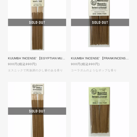
KUUMBA 'INCENSE' 【EGYPTIAN MUSK】Regular size
KUUMBA 'INCENSE' 【FRANKINCENSE】Mini size
900円(税込990円)
900円(税込990円)
エスニックで民族調の少し癖のある香り
コーラガムのようなポップな香り