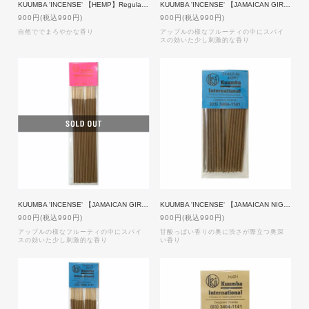
KUUMBA 'INCENSE' 【HEMP】Regular size
KUUMBA 'INCENSE' 【JAMAICAN GIRL】Mini size
900円(税込990円)
900円(税込990円)
自然ででまろやかな香り
アップルの様なフルーティの中にスパイ
スの効いた少し刺激的な香り
KUUMBA 'INCENSE' 【JAMAICAN GIRL】Regular size
KUUMBA 'INCENSE' 【JAMAICAN NIGHT】Mini size
900円(税込990円)
900円(税込990円)
アップルの様なフルーティの中にスパイ
甘酸っぱい香りの奥に渋さが際立つ奥深
スの効いた少し刺激的な香り
い香り