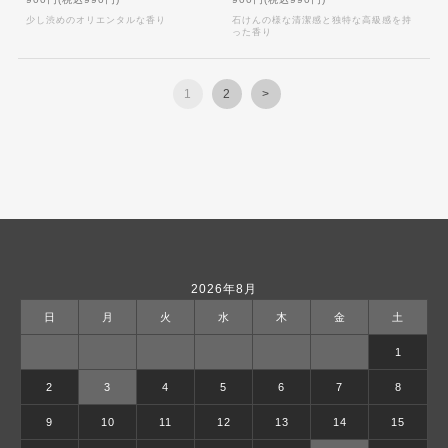
少し渋めのオリエンタルな香り
石けんの様な清潔感と独特な高級感を持
った香り
1
2
>
2026年8月
日
月
火
水
木
金
土
1
2
3
4
5
6
7
8
9
10
11
12
13
14
15