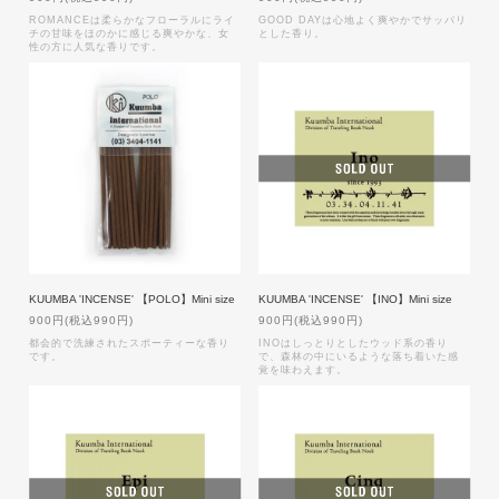
ROMANCEは柔らかなフローラルにライ
GOOD DAYは心地よく爽やかでサッパリ
チの甘味をほのかに感じる爽やかな、女
とした香り。
性の方に人気な香りです。
KUUMBA 'INCENSE' 【POLO】Mini size
KUUMBA 'INCENSE' 【INO】Mini size
900円(税込990円)
900円(税込990円)
都会的で洗練されたスポーティーな香り
INOはしっとりとしたウッド系の香り
です。
で、森林の中にいるような落ち着いた感
覚を味わえます。