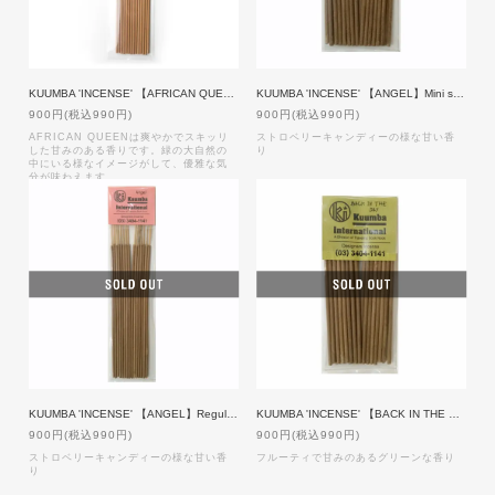
KUUMBA 'INCENSE' 【AFRICAN QUEEN】Regular size
KUUMBA 'INCENSE' 【ANGEL】Mini size
900円(税込990円)
900円(税込990円)
AFRICAN QUEENは爽やかでスキッリ
ストロベリーキャンディーの様な甘い香
した甘みのある香りです。緑の大自然の
り
中にいる様なイメージがして、優雅な気
分が味わえます。
KUUMBA 'INCENSE' 【ANGEL】Regular size
KUUMBA 'INCENSE' 【BACK IN THE DAY】Mini size
900円(税込990円)
900円(税込990円)
ストロベリーキャンディーの様な甘い香
フルーティで甘みのあるグリーンな香り
り