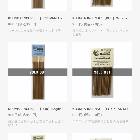
KUUMBA 'INCENSE' 【BOB MARLEY】Regular size
KUUMBA 'INCENSE' 【DUB】Mini size
900円(税込990円)
900円(税込990円)
ハーブのような渋みが爽やかに香る香り
清涼感にまろやかさがプラスされたよう
な香り
KUUMBA 'INCENSE' 【DUB】Regular size
KUUMBA 'INCENSE' 【EGYPTIAN MUSK】Mini size
900円(税込990円)
900円(税込990円)
清涼感にまろやかさがプラスされたよう
エスニックで民族調の少し癖のある香り
な香り