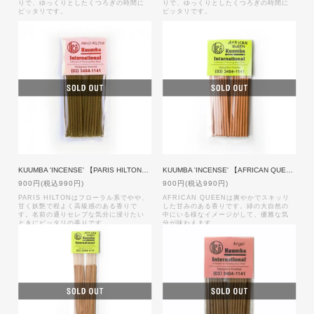
りで、ゆっくりとしたくつろぎの時間に
りで、ゆっくりとしたくつろぎの時間に
ピッタリです。
ピッタリです。
KUUMBA 'INCENSE' 【PARIS HILTON】Mini size
KUUMBA 'INCENSE' 【AFRICAN QUEEN】Mini size
900円(税込990円)
900円(税込990円)
PARIS HILTONはフローラル系でやや、
AFRICAN QUEENは爽やかでスキッリ
甘く妖艶で程よく高級感のある香りで
した甘みのある香りです。緑の大自然の
す。名前の通りセレブな気分に浸りたい
中にいる様なイメージがして、優雅な気
ときにピッタリの香りです。
分が味わえます。