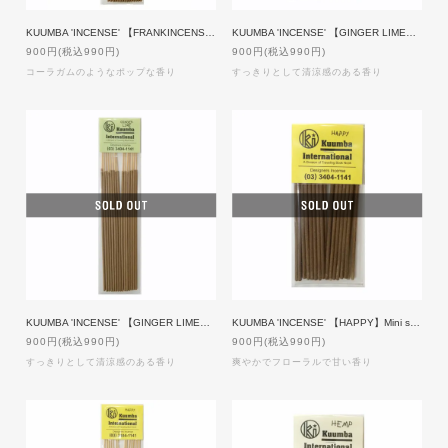
KUUMBA 'INCENSE' 【FRANKINCENSE】Regular size
KUUMBA 'INCENSE' 【GINGER LIME】Mini size
900円(税込990円)
900円(税込990円)
コーラガムのようなポップな香り
すっきりとして清涼感のある香り
KUUMBA 'INCENSE' 【GINGER LIME】Regular size
KUUMBA 'INCENSE' 【HAPPY】Mini size
900円(税込990円)
900円(税込990円)
すっきりとして清涼感のある香り
爽やかでフローラルで甘い香り