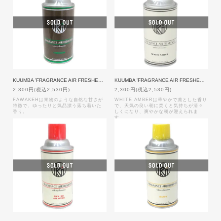
KUUMBA 'FRAGRANCE AIR FRESHENER SPRAY' 【FAWAKEH】
KUUMBA 'FRAGRANCE AIR FRESHENER SPRAY' 【WHITE AMBER】
2,300円(税込2,530円)
2,300円(税込2,530円)
FAWAKEHは果物のような自然な甘さが
WHITE AMBERは華やかで凛とした香り
特徴で、ゆったりと気品漂う落ち着いた
で、天気の良い朝に焚くと気持ちが清々
香り。
しくになり、爽やかな朝が迎えられま
す。