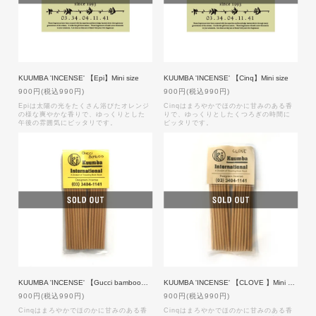
KUUMBA 'INCENSE' 【Epi】Mini size
KUUMBA 'INCENSE' 【Cinq】Mini size
900円(税込990円)
900円(税込990円)
Epiは太陽の光をたくさん浴びたオレンジ
Cinqはまろやかでほのかに甘みのある香
の様な爽やかな香りで、ゆっくりとした
りで、ゆっくりとしたくつろぎの時間に
午後の雰囲気にピッタリです。
ピッタリです。
KUUMBA 'INCENSE' 【Gucci bamboo】Mini size
KUUMBA 'INCENSE' 【CLOVE 】Mini size
900円(税込990円)
900円(税込990円)
Cinqはまろやかでほのかに甘みのある香
Cinqはまろやかでほのかに甘みのある香