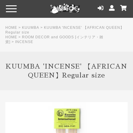
HOME
>
KUUMBA
>
KUUMBA 'INCENSE' 【AFRICAN QUEEN】
Regular size
HOME
>
ROOM DECOR and GOODS [インテリア・雑
貨]
>
INCENSE
KUUMBA 'INCENSE' 【AFRICAN
QUEEN】Regular size