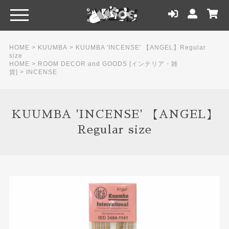
HOME
>
KUUMBA
>
KUUMBA 'INCENSE' 【ANGEL】Regular
size
HOME
>
ROOM DECOR and GOODS [インテリア・雑
貨]
>
INCENSE
KUUMBA 'INCENSE' 【ANGEL】
Regular size