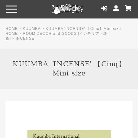
HOME
>
KUUMBA
>
KUUMBA 'INCENSE' 【Cinq】Mini size
HOME
>
ROOM DECOR and GOODS [インテリア・雑
貨]
>
INCENSE
KUUMBA 'INCENSE' 【Cinq】
Mini size