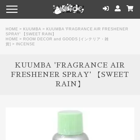
HOME
>
KUUMBA
>
KUUMBA 'FRAGRANCE AIR FRESHENER
SPRAY' 【SWEET RAIN】
HOME
>
ROOM DECOR and GOODS [インテリア・雑
貨]
>
INCENSE
KUUMBA 'FRAGRANCE AIR
FRESHENER SPRAY' 【SWEET
RAIN】