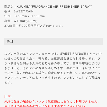
商品名：KUUMBA 'FRAGRANCE AIR FRESHENER SPRAY'
香り：SWEET RAIN
SIZE：D 68mm x H 168mm
容量：WT10oz(300ml)
3秒噴射で約200回使用可と言われてます。
詳細
スプレー型のエアフレッシュナーです。SWEET RAINは爽やかさの中
にほんのり甘みもあり、落ち着いた重厚感も感じられる香りです。ブ
ランド発足当初から人気のある定番の香りです。空間や布地などに吹
きかけると、それぞれの香りが楽しめます。車の中やトイレやソファ
ーなど、匂いの気になる場所に瞬時に使えて便利です。落ち着いたル
ックスでインテリアにもマッチするので、プレゼントにしても喜ばれ
ます。
注意)
沖縄の配送の場合ゆうパックは航空便になるために利用できません。
佐川急便の船便のみの対応になりますのでご了承ください。