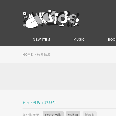
NEW ITEM
MUSIC
BOO
HOME
> 検索結果
ヒット件数：1725件
並び順変更：
おすすめ順
価格順
新着順