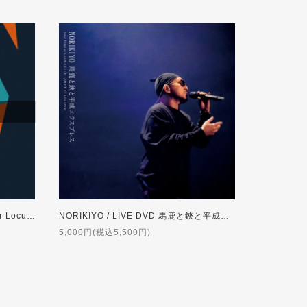
NORIKIYO & DJ DEFLO / Another Locus Vol.2 Mixed by DJ DEFLO【初回特典付】
NORIKIYO / LIVE DVD 馬鹿と鋏と平成エクスプレス Tour Final [DVD]
5,000円(税込5,500円)