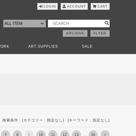
LOGIN
ACCOUNT
CART
ARCHIVE
FLYER
WORK
ART SUPPLIES
SALE
検索条件：[カテゴリー：指定なし] [キーワード：指定なし]
7
8
9
10
11
12
13
...
36
>