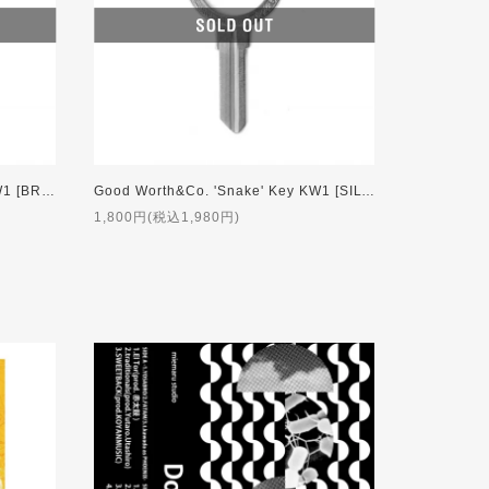
Good Worth&Co. 'Snake' Key KW1 [BRASS]
Good Worth&Co. 'Snake' Key KW1 [SILVER]
1,800円(税込1,980円)