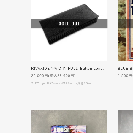
RIVAXIDE ‘PAID IN FULL’ Button Long wallet [Black Paisley]
26,000円(税込28,600円)
1,500円
SIZE：約 H95mm×W190mm×厚み23mm