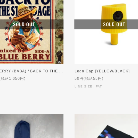
BLUE BERRY (BABA) / BACK TO THE STONED AGE side-A
Lego Cap [YELLOW/BLACK]
(税込1,650円)
50円(税込55円)
LINE SIZE：FAT