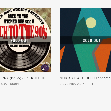
BLUE BERRY (BABA) / BACK TO THE STONED AGE side B
(税込1,650円)
2,273円(税込2,500円)