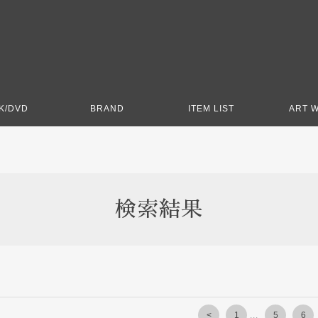
K/DVD
BRAND
ITEM LIST
ART 
検索結果
<
1
...
5
6