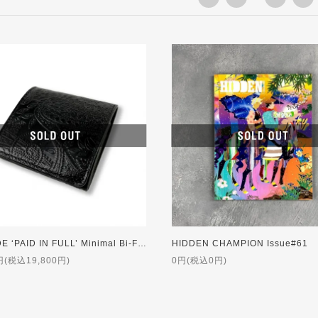
RIVAXIDE ‘PAID IN FULL’ Minimal Bi-Fold Wallet [Black Paisley]
HIDDEN CHAMPION Issue#61
円(税込19,800円)
0円(税込0円)