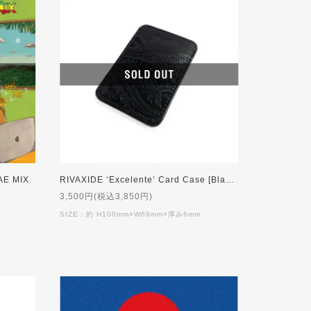
AE MIX
RIVAXIDE ‘Excelente’ Card Case [Black Paisley]
3,500円(税込3,850円)
SIZE：約 H100mm×W69mm×厚み6mm