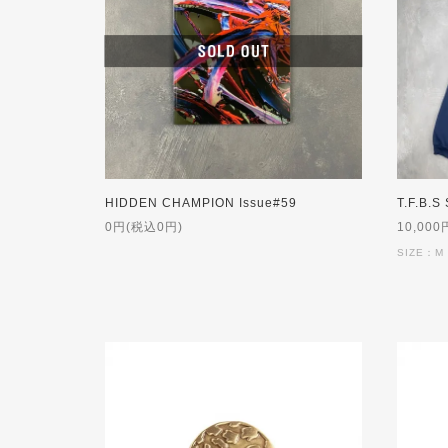
HIDDEN CHAMPION Issue#59
0円(税込0円)
10,000
SIZE：M