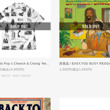
Pot Meets Pop x Cheech & Chong 'Heavy Responsibility' Aloha Shirt
田我流 / EASY,YOU BUSY REGG
円(税込14,850円)
1,500円(税込1,650円)
 WHITE・MINT GREEN