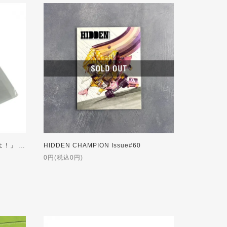
PEAK▲HOUR '「深みあり危ないよ！」 ケイパくん' Rubber Coaster
HIDDEN CHAMPION Issue#60
0円(税込0円)