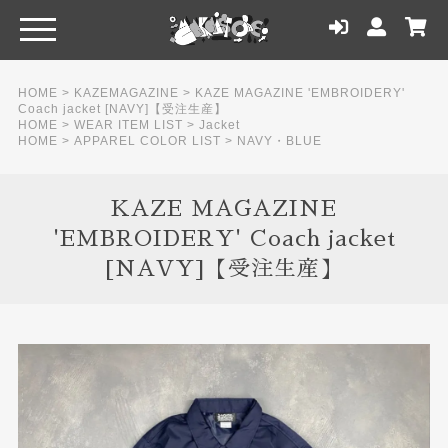
HOME
>
KAZEMAGAZINE
>
KAZE MAGAZINE 'EMBROIDERY'
Coach jacket [NAVY]【受注生産】
HOME
>
WEAR ITEM LIST
>
Jacket
HOME
>
APPAREL COLOR LIST
>
NAVY・BLUE
KAZE MAGAZINE
'EMBROIDERY' Coach jacket
[NAVY]【受注生産】