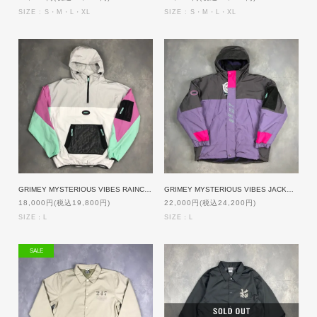
SIZE : S・M・L・XL
SIZE : S・M・L・XL
GRIMEY MYSTERIOUS VIBES RAINCOAT [WHITE]
GRIMEY MYSTERIOUS VIBES JACKET [BLACK]
18,000円(税込19,800円)
22,000円(税込24,200円)
SIZE：L
SIZE：L
SALE