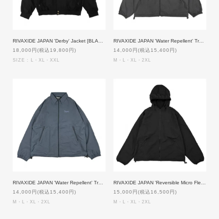
RIVAXIDE JAPAN 'Derby' Jacket [BLACK]
RIVAXIDE JAPAN 'Water Repellent' Training Jacket [BLACK]
18,000円(税込19,800円)
14,000円(税込15,400円)
SIZE : L・XL・XXL
M・L・XL・2XL
RIVAXIDE JAPAN 'Water Repellent' Training Jacket [NAVY]
RIVAXIDE JAPAN 'Reversible Micro Fleece' Hooded Zip Jacket [BLACK]
14,000円(税込15,400円)
15,000円(税込16,500円)
M・L・XL・2XL
M・L・XL・2XL