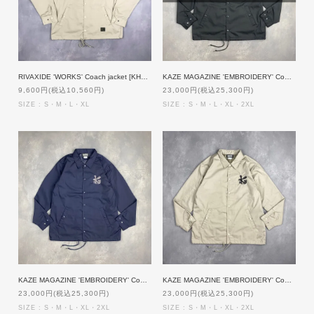
RIVAXIDE 'WORKS' Coach jacket [KHAKI]
KAZE MAGAZINE 'EMBROIDERY' Coach jacket [BLACK]【受注生産】
9,600円(税込10,560円)
23,000円(税込25,300円)
SIZE : S・M・L・XL
SIZE : S・M・L・XL・2XL
KAZE MAGAZINE 'EMBROIDERY' Coach jacket [NAVY]【受注生産】
KAZE MAGAZINE 'EMBROIDERY' Coach jacket [BEIGE]【受注生産】
23,000円(税込25,300円)
23,000円(税込25,300円)
SIZE : S・M・L・XL・2XL
SIZE : S・M・L・XL・2XL