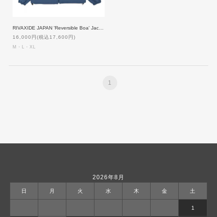
RIVAXIDE JAPAN 'Reversible Boa' Jacket [BLUE]
16,000円(税込17,600円)
M・L・XL
1
2026年8月
日
月
火
水
木
金
土
1