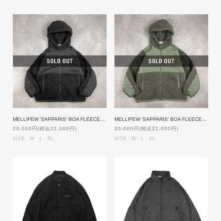
MELLIFEW 'SAPPARIS' BOA FLEECE ZIP UP PARKA [BLACK]
MELLIFEW 'SAPPARIS' BOA FLEECE ZIP UP PARKA [OLIVE]
20,000円(税込22,000円)
20,000円(税込22,000円)
SIZE：M・L・XL
SIZE：M・L・XL