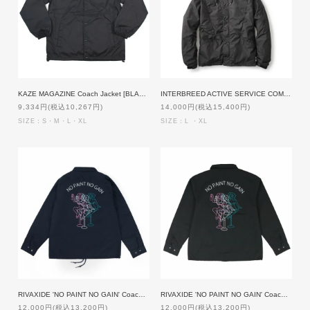
KAZE MAGAZINE Coach Jacket [BLACKxWHITE]
INTERBREED ACTIVE SERVICE COMFORTABLE COACH [BLACK]
9,334円(税込10,267円)
14,000円(税込15,400円)
SIZE：S・M・L・XL
SIZE：L ・XL
RIVAXIDE 'NO PAINT NO GAIN' Coach jacket [NAVY]【patch特典】
RIVAXIDE 'NO PAINT NO GAIN' Coach jacket [BLACK]【patch特典】
12,000円(税込13,200円)
12,000円(税込13,200円)