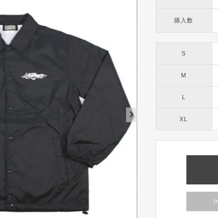
購入数
S
M
L
XL
I