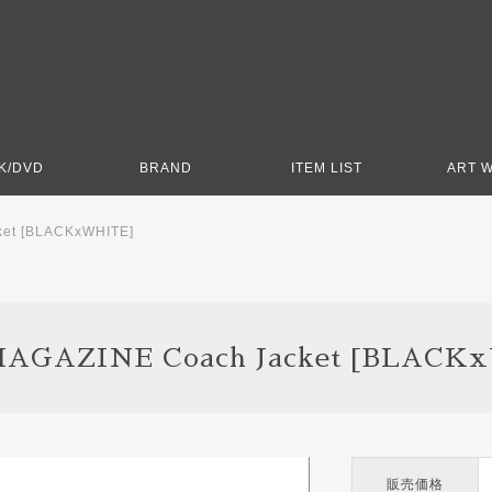
K/DVD
BRAND
ITEM LIST
ART 
et [BLACKxWHITE]
AGAZINE Coach Jacket [BLACK
販売価格