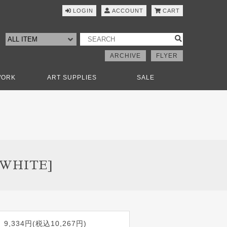
LOGIN
ACCOUNT
CART
ARCHIVE
FLYER
WORK
ART SUPPLIES
SALE
xWHITE]
9,334円(税込10,267円)