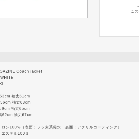
この
ZINE Coach jacket
WHITE
XL
幅53cm 袖丈61cm
幅56cm 袖丈63cm
幅59cm 袖丈65cm
身幅62cm 袖丈67cm
イロン100%（表面：フッ素系撥水 裏面：アクリルコーティング）
ステル100％