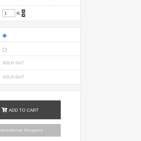
枚
SOLD OUT
SOLD OUT
ADD TO CART
nternational Shoppers