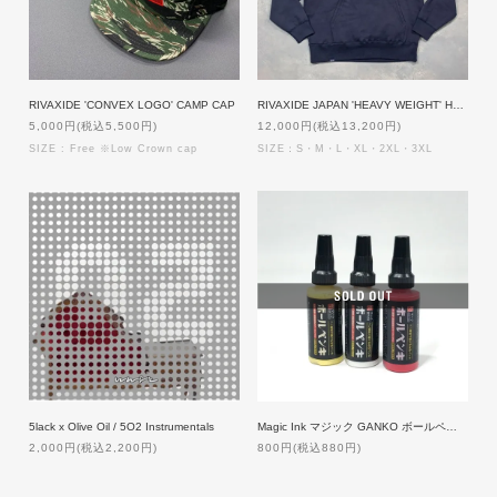
RIVAXIDE 'CONVEX LOGO' CAMP CAP
RIVAXIDE JAPAN 'HEAVY WEIGHT' Hoodie [NAVY]
5,000円(税込5,500円)
12,000円(税込13,200円)
SIZE : Free ※Low Crown cap
SIZE：S・M・L・XL・2XL・3XL
5lack x Olive Oil / 5O2 Instrumentals
Magic Ink マジック GANKO ボールペンキ
2,000円(税込2,200円)
800円(税込880円)