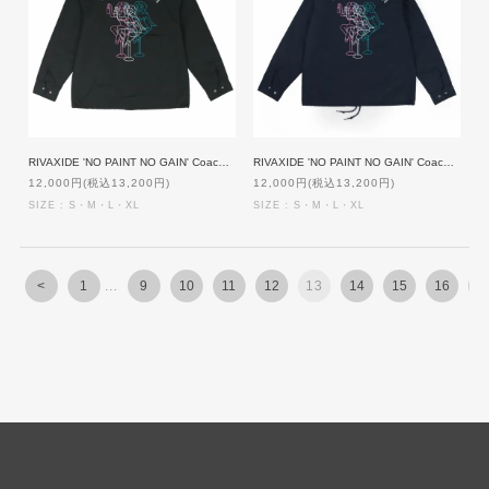
RIVAXIDE 'NO PAINT NO GAIN' Coach jacket [BLACK]【patch特典】
RIVAXIDE 'NO PAINT NO GAIN' Coach jacket [NAVY]【patch特典】
12,000円(税込13,200円)
12,000円(税込13,200円)
SIZE : S・M・L・XL
SIZE : S・M・L・XL
<
1
...
9
10
11
12
13
14
15
16
1