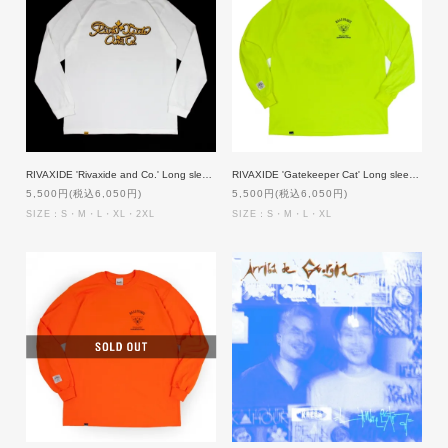
RIVAXIDE 'Rivaxide and Co.' Long sleeve [WHITE]
RIVAXIDE 'Gatekeeper Cat' Long sleeve [SAFETY GREEN]
5,500円(税込6,050円)
5,500円(税込6,050円)
SIZE：S・M・L・XL・2XL
SIZE：S・M・L・XL