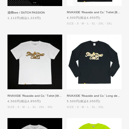
RIVAXIDE 'Rivaxide and Co.' T-shirt [BLACK]
湯煙bee / DUTCH PASSION
4,500円(税込4,950円)
1,112円(税込1,223円)
SIZE：S・M・L・XL・2XL・3XL
RIVAXIDE 'Rivaxide and Co.' T-shirt [WHITE]
RIVAXIDE 'Rivaxide and Co.' Long sleeve [BLACK]
4,500円(税込4,950円)
5,500円(税込6,050円)
SIZE：S・M・L・XL・2XL・3XL
SIZE：S・M・L・XL・2XL