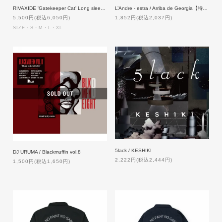
RIVAXIDE 'Gatekeeper Cat' Long sleeve [SAFETY ORANGE]
L’Andre - estra / Arriba de Georgia【特典付】
5,500円(税込6,050円)
1,852円(税込2,037円)
SIZE：S・M・L・XL
5lack / KESHIKI
DJ URUMA / Blackmuffin vol.8
2,222円(税込2,444円)
1,500円(税込1,650円)