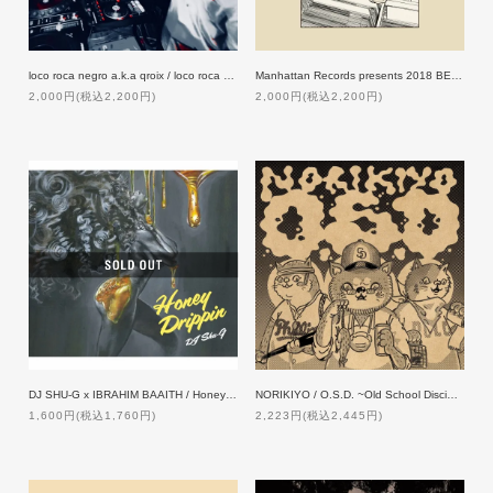
loco roca negro a.k.a qroix / loco roca negro a.k.a qroix
Manhattan Records presents 2018 BEST OF JAPANESE HIP HOP MIX
2,000円(税込2,200円)
2,000円(税込2,200円)
DJ SHU-G x IBRAHIM BAAITH / Honey Drippin
NORIKIYO / O.S.D. ~Old School Discipline~【限定盤・特典付】
1,600円(税込1,760円)
2,223円(税込2,445円)