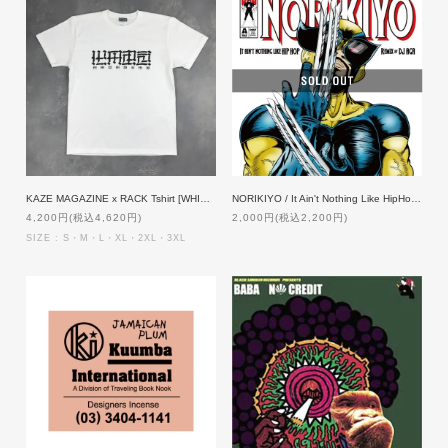
KAZE MAGAZINE x RACK Tshirt [WHITExBLACK]
NORIKIYO / It Ain't Nothing Like HipHop Remix [10inch]
4,200円(税込4,620円)
2,000円(税込2,200円)
SIZE : S・M・L・XL・2XL・3XL