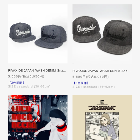
RIVAXIDE JAPAN 'WASH DENIM' Snapback [BLUE DENIM]
RIVAXIDE JAPAN 'WASH DENIM' Snapback [BLACK DENIM]
5,500円(税込6,050円)
5,500円(税込6,050円)
【2色展開】
【3色展開】
SIZE：standard (56~62cm)
SIZE：standard (56~62cm)