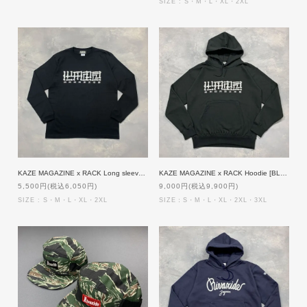
SIZE : S・M・L・XL・2XL
KAZE MAGAZINE x RACK Long sleeve [BLACKxWHITE]
KAZE MAGAZINE x RACK Hoodie [BLACKxWHITE]
5,500円(税込6,050円)
9,000円(税込9,900円)
SIZE : S・M・L・XL・2XL
SIZE：S・M・L・XL・2XL・3XL