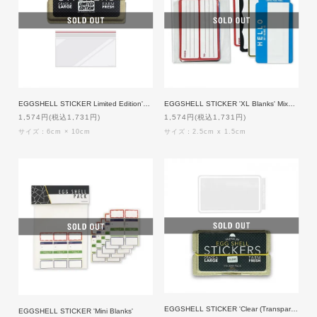
EGGSHELL STICKER Limited Edition'Zip Bag Blanks' 50枚入り
EGGSHELL STICKER 'XL Blanks' Mixed pack
1,574円(税込1,731円)
1,574円(税込1,731円)
サイズ：6cm × 10cm
サイズ：2.5cm x 1.5cm
EGGSHELL STICKER 'Clear (Transparent) Line Border Blanks 50枚入り
EGGSHELL STICKER 'Mini Blanks'