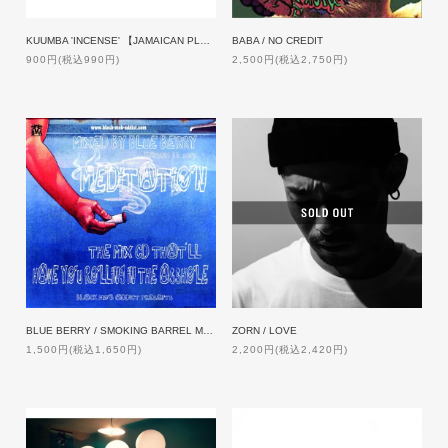
KUUMBA 'INCENSE' 【JAMAICAN PLUM】Mini size
BABA / NO CREDIT
900円(税込990円)
2,500円(税込2,750円)
BLUE BERRY / SMOKING BARREL MEDITATION (chapter#3)[CDR+小説]
ZORN / LOVE
1,500円(税込1,650円)
2,200円(税込2,420円)