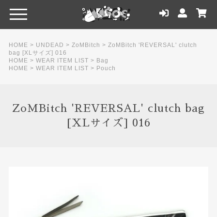
HOME
>
UNDEAD
>
ZoMBitch
>
ZoMBitch 'REVERSAL' clutch
bag [XLサイズ] 016
HOME
>
WEAR ITEM LIST
>
Bag
HOME
>
WEAR ITEM LIST
>
Pouch
ZoMBitch 'REVERSAL' clutch bag
[XLサイズ] 016