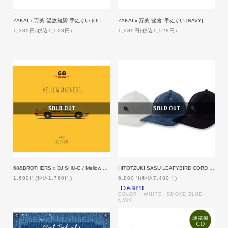
ZAKAI x 万美 '温故知新' 手ぬぐい [OLIVE]
ZAKAI x 万美 '坐會' 手ぬぐい [NAVY]
1,389円(税込1,528円)
1,389円(税込1,528円)
68&BROTHERS x DJ SHU-G / Mellow Madness
HITOTZUKI SASU LEAFYBIRD CORD CAP [CORDUROY]
1,600円(税込1,760円)
6,800円(税込7,480円)
【3色展開】
COLOR : WHITE・SMOKE BLUE・
NAVY