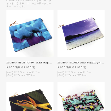
O.GEE BRIGHTNESS ( オージーブラ
イトネス ) より、スニーカー用のクリー
ナーシートです。
ZoMBitch 'BLUE POPPY' clutch bag [XLサイズ]
ZoMBitch 'ISLAND' clutch bag [XLサイズ]
9,000円(税込9,900円)
9,000円(税込9,900円)
[外寸] H24.5cm × W34.2cm
[外寸] H24.5cm × W34.2cm
[内寸] H23cm × W33cm
[内寸] H23cm × W33cm