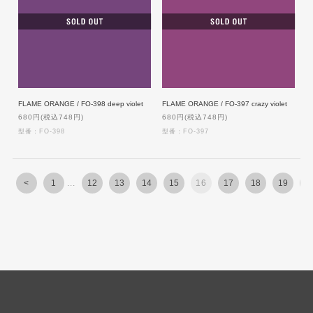
FLAME ORANGE / FO-398 deep violet
FLAME ORANGE / FO-397 crazy violet
680円(税込748円)
680円(税込748円)
型番：FO-398
型番：FO-397
<
1
...
12
13
14
15
16
17
18
19
2