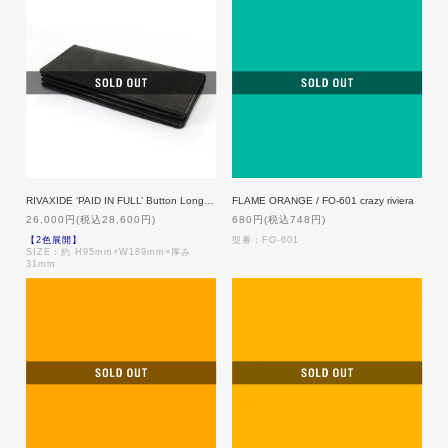
RIVAXIDE ‘PAID IN FULL’ Button Long wallet
FLAME ORANGE / FO-601 crazy riviera
26,000円(税込28,600円)
680円(税込748円)
【2色展開】
型番：FO-601
SIZE：約 H95mm×W189mm×厚み
31mm