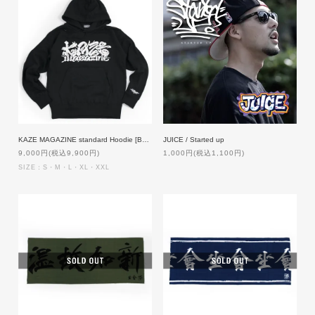
KAZE MAGAZINE standard Hoodie [BLACKxWHITE]
JUICE / Started up
9,000円(税込9,900円)
1,000円(税込1,100円)
SIZE：S・M・L・XL・XXL