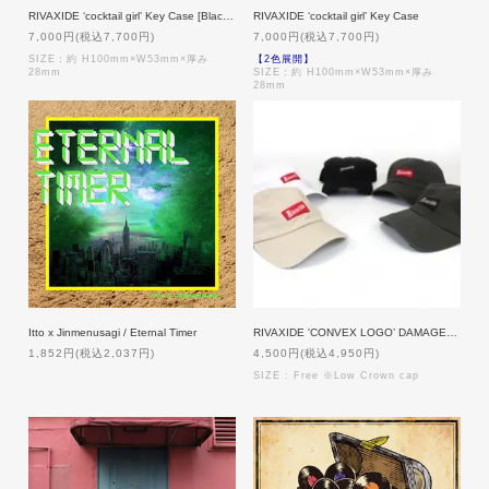
RIVAXIDE ‘cocktail girl’ Key Case [BlackPaisley]
RIVAXIDE ‘cocktail girl’ Key Case
7,000円(税込7,700円)
7,000円(税込7,700円)
SIZE：約 H100mm×W53mm×厚み
【2色展開】
28mm
SIZE：約 H100mm×W53mm×厚み
28mm
Itto x Jinmenusagi / Eternal Timer
RIVAXIDE 'CONVEX LOGO’ DAMAGE CAP
1,852円(税込2,037円)
4,500円(税込4,950円)
SIZE : Free ※Low Crown cap