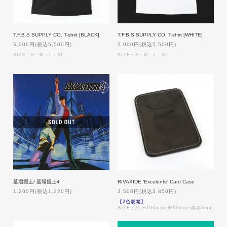
T.F.B.S SUPPLY CO. T-shirt [BLACK]
T.F.B.S SUPPLY CO. T-shirt [WHITE]
5,000円(税込5,500円)
5,000円(税込5,500円)
SIZE：S・M・L・XL
SIZE：S・M・L・XL
墓場掘士/ 墓場掘士4
RIVAXIDE ‘Excelente’ Card Case
1,200円(税込1,320円)
3,500円(税込3,850円)
【2色展開】
SIZE：約 H100mm×W69mm×厚み6mm