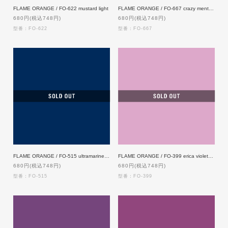
FLAME ORANGE / FO-622 mustard light
FLAME ORANGE / FO-667 crazy menthol
680円(税込748円)
680円(税込748円)
型番：FO-622
型番：FO-667
FLAME ORANGE / FO-515 ultramarine blue
FLAME ORANGE / FO-399 erica violet light
680円(税込748円)
680円(税込748円)
型番：FO-515
型番：FO-399