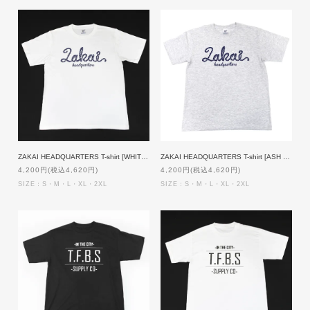
ZAKAI HEADQUARTERS T-shirt [WHITExNAVY]
ZAKAI HEADQUARTERS T-shirt [ASH GRAYxNAVY]
4,200円(税込4,620円)
4,200円(税込4,620円)
SIZE：S・M・L・XL・2XL
SIZE：S・M・L・XL・2XL