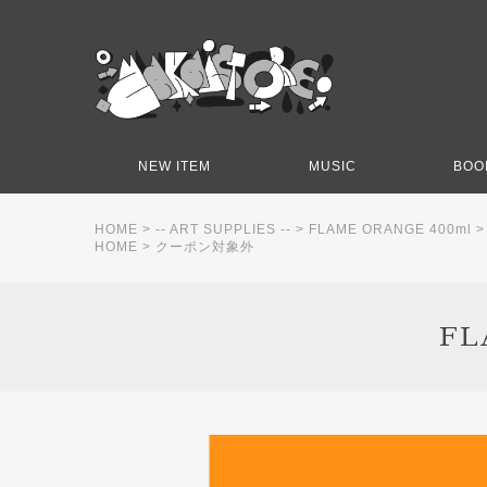
NEW ITEM
MUSIC
BOO
HOME
>
-- ART SUPPLIES --
>
FLAME ORANGE 400ml
HOME
>
クーポン対象外
FL