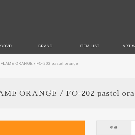
K/DVD
BRAND
ITEM LIST
ART 
>
FLAME ORANGE / FO-202 pastel orange
AME ORANGE / FO-202 pastel ora
型番