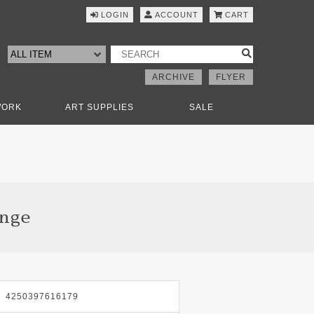
LOGIN
ACCOUNT
CART
ARCHIVE
FLYER
WORK
ART SUPPLIES
SALE
nge
4250397616179