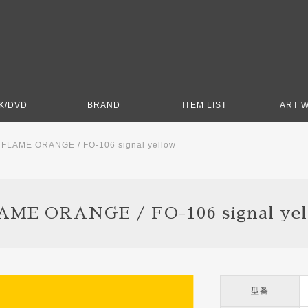
K/DVD
BRAND
ITEM LIST
ART 
>
FLAME ORANGE / FO-106 signal yellow
AME ORANGE / FO-106 signal yel
型番