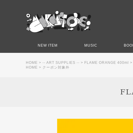
NEW ITEM
MUSIC
BOO
HOME
>
-- ART SUPPLIES --
>
FLAME ORANGE 400ml
HOME
>
クーポン対象外
FL