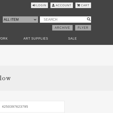
LOGIN
ACCOUNT
CART
ARCHIVE
FLYER
WORK
ART SUPPLIES
SALE
low
4250397623795