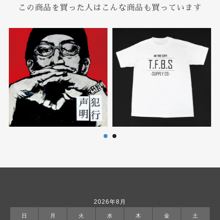
この商品を買った人はこんな商品も買っています
2026年8月
日
月
火
水
木
金
土