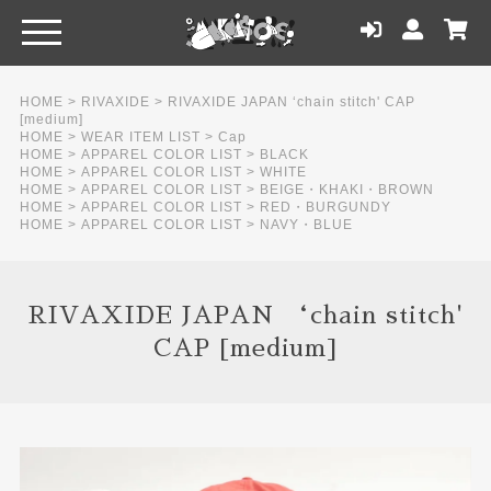
HOME
>
RIVAXIDE
>
RIVAXIDE JAPAN ‘chain stitch' CAP
[medium]
HOME
>
WEAR ITEM LIST
>
Cap
HOME
>
APPAREL COLOR LIST
>
BLACK
HOME
>
APPAREL COLOR LIST
>
WHITE
HOME
>
APPAREL COLOR LIST
>
BEIGE・KHAKI・BROWN
HOME
>
APPAREL COLOR LIST
>
RED・BURGUNDY
HOME
>
APPAREL COLOR LIST
>
NAVY・BLUE
RIVAXIDE JAPAN ‘chain stitch'
CAP [medium]