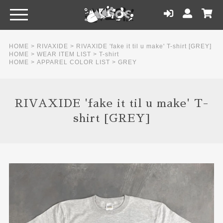
HOME
>
RIVAXIDE
>
RIVAXIDE 'fake it til u make' T-shirt [GREY]
HOME
>
WEAR ITEM LIST
>
T-shirt
HOME
>
APPAREL COLOR LIST
>
GREY
RIVAXIDE 'fake it til u make' T-
shirt [GREY]