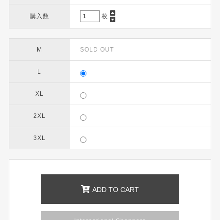
購入数
枚
M
SOLD OUT
L
XL
2XL
3XL
ADD TO CART