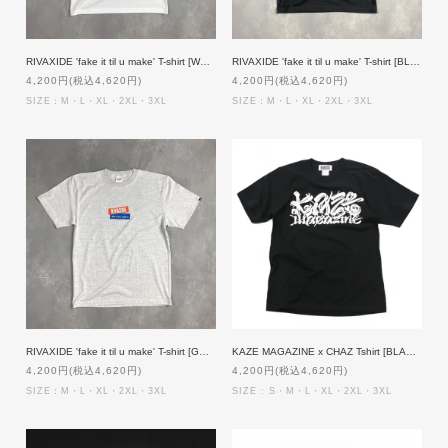
RIVAXIDE 'fake it til u make' T-shirt [WHITE]
RIVAXIDE 'fake it til u make' T-shirt [BLACK]
4,200円(税込4,620円)
4,200円(税込4,620円)
SIZE：M・L・XL・2XL・3XL
SIZE：M・L・XL・2XL・3XL
RIVAXIDE 'fake it til u make' T-shirt [GREY]
KAZE MAGAZINE x CHAZ Tshirt [BLACKxWHITE]
4,200円(税込4,620円)
4,200円(税込4,620円)
SIZE：M・L・XL・2XL・3XL
SIZE : S・M・L・XL・2XL・3XL