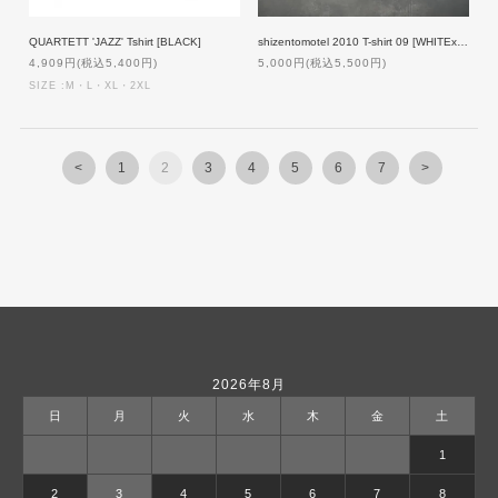
QUARTETT 'JAZZ' Tshirt [BLACK]
shizentomotel 2010 T-shirt 09 [WHITExBLACK]
4,909円(税込5,400円)
5,000円(税込5,500円)
SIZE :M・L・XL・2XL
<
1
2
3
4
5
6
7
>
2026年8月
日
月
火
水
木
金
土
1
2
3
4
5
6
7
8