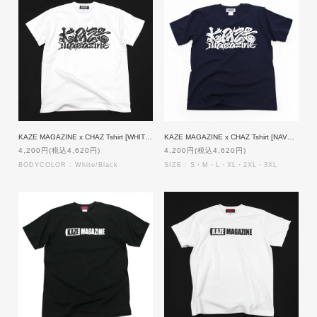
KAZE MAGAZINE x CHAZ Tshirt [WHITExBLACK]
KAZE MAGAZINE x CHAZ Tshirt [NAVYxWHITE]
4,200円(税込4,620円)
4,200円(税込4,620円)
BODYCOLOR : White/Black
SIZE : S・M・L・XL・2XL・3XL