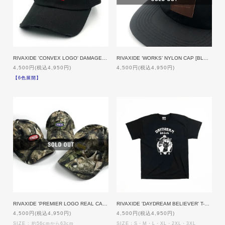
RIVAXIDE 'CONVEX LOGO' DAMAGE MESH LOW CAP
RIVAXIDE ‘WORKS’ NYLON CAP [BLACKxBROWN]
4,500円(税込4,950円)
4,500円(税込4,950円)
【6色展開】
RIVAXIDE 'PREMIER LOGO REAL CAMO' Cap
RIVAXIDE 'DAYDREAM BELIEVER' T-shirt [BLACK]
4,500円(税込4,950円)
4,500円(税込4,950円)
SIZE : 約56cmから63cm
SIZE：S・M・L・XL・2XL・3XL