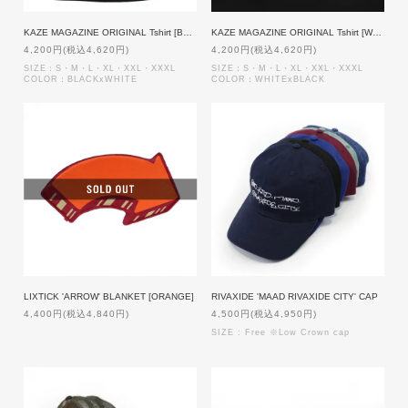
KAZE MAGAZINE ORIGINAL Tshirt [BLACKxWHITE]
KAZE MAGAZINE ORIGINAL Tshirt [WHITExBLACK]
4,200円(税込4,620円)
4,200円(税込4,620円)
SIZE：S・M・L・XL・XXL・XXXL
SIZE：S・M・L・XL・XXL・XXXL
COLOR：BLACKxWHITE
COLOR：WHITExBLACK
LIXTICK 'ARROW' BLANKET [ORANGE]
RIVAXIDE 'MAAD RIVAXIDE CITY' CAP
4,400円(税込4,840円)
4,500円(税込4,950円)
SIZE : Free ※Low Crown cap