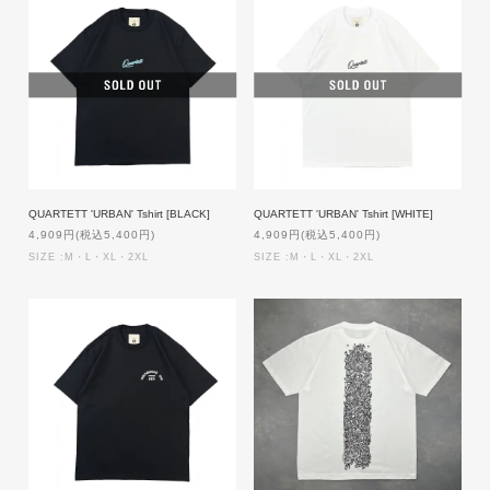
QUARTETT 'URBAN' Tshirt [BLACK]
QUARTETT 'URBAN' Tshirt [WHITE]
4,909円(税込5,400円)
4,909円(税込5,400円)
SIZE :M・L・XL・2XL
SIZE :M・L・XL・2XL