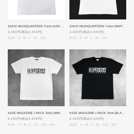
ZAKAI HEADQUARTERS T-shirt [ASH GRAYxNAVY]
ZAKAI HEADQUARTERS T-shirt [WHITExNAVY]
4,200円(税込4,620円)
4,200円(税込4,620円)
SIZE：S・M・L・XL・2XL
SIZE：S・M・L・XL・2XL
KAZE MAGAZINE x RACK Tshirt [WHITExBLACK]
KAZE MAGAZINE x RACK Tshirt [BLACKxWHITE]
4,200円(税込4,620円)
4,200円(税込4,620円)
SIZE : S・M・L・XL・2XL・3XL
SIZE : S・M・L・XL・2XL・3XL