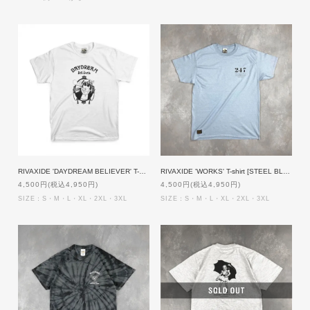
RIVAXIDE 'DAYDREAM BELIEVER' T-shirt [WHITE]
RIVAXIDE 'WORKS' T-shirt [STEEL BLUE]
4,500円(税込4,950円)
4,500円(税込4,950円)
SIZE：S・M・L・XL・2XL・3XL
SIZE：S・M・L・XL・2XL・3XL