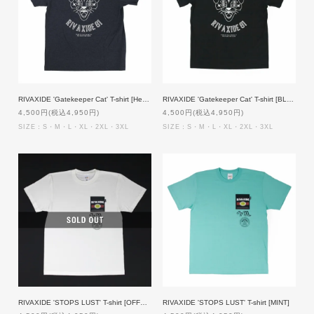
RIVAXIDE 'Gatekeeper Cat' T-shirt [Heather DK Blue]
RIVAXIDE 'Gatekeeper Cat' T-shirt [BLACK]
4,500円(税込4,950円)
4,500円(税込4,950円)
SIZE：S・M・L・XL・2XL・3XL
SIZE：S・M・L・XL・2XL・3XL
RIVAXIDE 'STOPS LUST' T-shirt [OFFWHITE]
RIVAXIDE 'STOPS LUST' T-shirt [MINT]