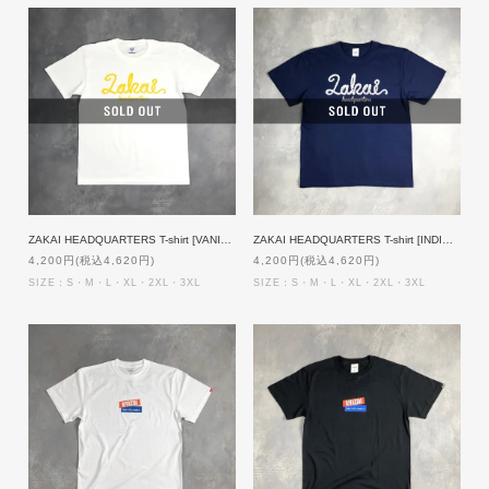
ZAKAI HEADQUARTERS T-shirt [VANILLAxYELLOW]
ZAKAI HEADQUARTERS T-shirt [INDIGOxWHITE]
4,200円(税込4,620円)
4,200円(税込4,620円)
SIZE：S・M・L・XL・2XL・3XL
SIZE：S・M・L・XL・2XL・3XL