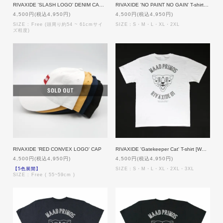
RIVAXIDE 'SLASH LOGO' DENIM CAP [INDIGO BLUE]
RIVAXIDE 'NO PAINT NO GAIN' T-shirt [WHITE]
4,500円(税込4,950円)
4,500円(税込4,950円)
SIZE : Free (頭周り約54 ~ 61cmサイ
SIZE：S・M・L・XL・2XL
ズ程度)
RIVAXIDE 'RED CONVEX LOGO' CAP
RIVAXIDE 'Gatekeeper Cat' T-shirt [WHITE]
4,500円(税込4,950円)
4,500円(税込4,950円)
【5色展開】
SIZE：S・M・L・XL・2XL・3XL
SIZE : Free ( 55~59cm )