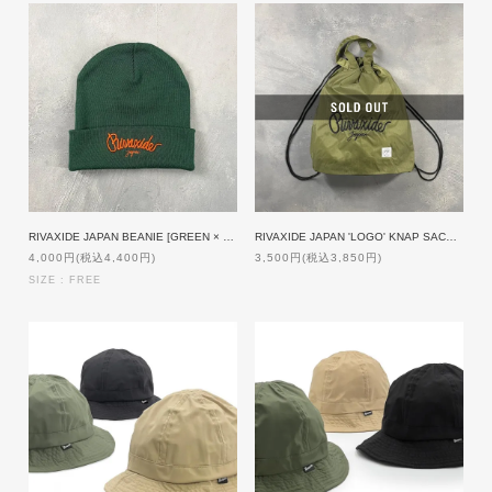
RIVAXIDE JAPAN BEANIE [GREEN × ORANGE]
RIVAXIDE JAPAN 'LOGO' KNAP SACK [OLIVE]【限定生産】
4,000円(税込4,400円)
3,500円(税込3,850円)
SIZE : FREE