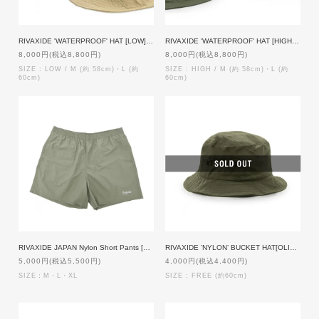
RIVAXIDE 'WATERPROOF' HAT [LOW] 【受注生産】
RIVAXIDE 'WATERPROOF' HAT [HIGH] 【受注生産】
8,000円(税込8,800円)
8,000円(税込8,800円)
SIZE : LOW / M (約 58cm)・L (約
SIZE : HIGH / M (約 58cm)・L (約
60cm)
60cm)
RIVAXIDE JAPAN Nylon Short Pants [SAGE GREEN]
RIVAXIDE ’NYLON’ BUCKET HAT[OLIVE]
5,000円(税込5,500円)
4,000円(税込4,400円)
SIZE：M・L・XL
SIZE : FREE (約60cm)