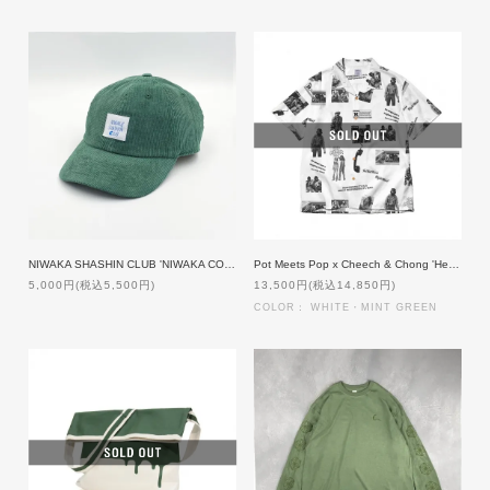
NIWAKA SHASHIN CLUB 'NIWAKA CORDUROY' CAP [GREEN]
Pot Meets Pop x Cheech & Chong 'Heavy Responsibility' Aloha Shirt
5,000円(税込5,500円)
13,500円(税込14,850円)
COLOR： WHITE・MINT GREEN