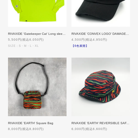
RIVAXIDE 'Gatekeeper Cat' Long sleeve [SAFETY GREEN]
RIVAXIDE 'CONVEX LOGO' DAMAGE MESH LOW CAP
5,500円(税込6,050円)
4,500円(税込4,950円)
SIZE：S・M・L・XL
【6色展開】
RIVAXIDE 'EARTH' Square Bag
RIVAXIDE 'EARTH' REVERSIBLE SAFARI HAT [LOW]
8,000円(税込8,800円)
6,000円(税込6,600円)