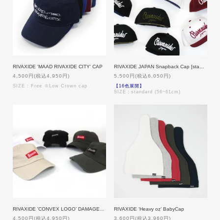
RIVAXIDE 'MAAD RIVAXIDE CITY' CAP
RIVAXIDE JAPAN Snapback Cap [standard]
4,500円(税込4,950円)
5,500円(税込6,050円)
SIZE : Free ※Low Crown cap
【16色展開】
SIZE：standard (56~61cm)
RIVAXIDE 'CONVEX LOGO’ DAMAGE CAP
RIVAXIDE ‘Heavy oz’ BabyCap
4,500円(税込4,950円)
3,600円(税込3,960円)