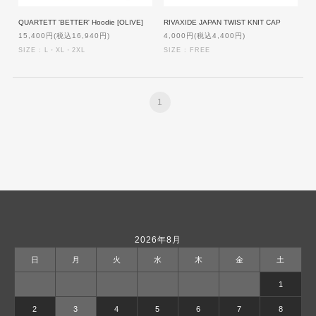
QUARTETT 'BETTER' Hoodie [OLIVE]
RIVAXIDE JAPAN TWIST KNIT CAP
15,400円(税込16,940円)
4,000円(税込4,400円)
SIZE : L・XL・2XL
SIZE : FREE
1
2026年8月
日
月
火
水
木
金
土
1
2
3
4
5
6
7
8