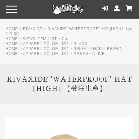
HOME
>
RIVAXIDE
>
RIVAXIDE 'WATERPROOF' HAT [HIGH] 【受
注生産】
HOME
>
WEAR ITEM LIST
>
Cap
HOME
>
APPAREL COLOR LIST
>
BLACK
HOME
>
APPAREL COLOR LIST
>
BEIGE・KHAKI・BROWN
HOME
>
APPAREL COLOR LIST
>
GREEN・OLIVE
RIVAXIDE 'WATERPROOF' HAT
[HIGH] 【受注生産】