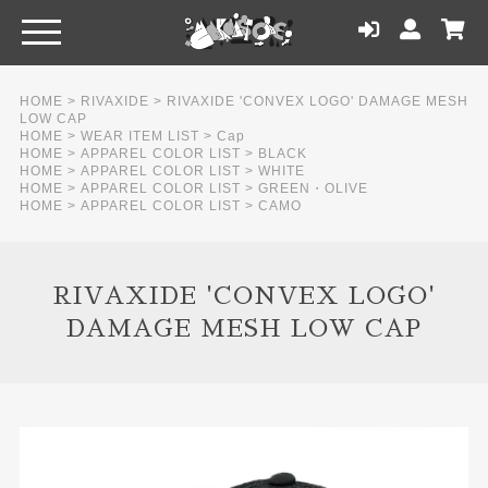
HOME
>
RIVAXIDE
>
RIVAXIDE 'CONVEX LOGO' DAMAGE MESH
LOW CAP
HOME
>
WEAR ITEM LIST
>
Cap
HOME
>
APPAREL COLOR LIST
>
BLACK
HOME
>
APPAREL COLOR LIST
>
WHITE
HOME
>
APPAREL COLOR LIST
>
GREEN・OLIVE
HOME
>
APPAREL COLOR LIST
>
CAMO
RIVAXIDE 'CONVEX LOGO'
DAMAGE MESH LOW CAP