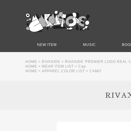
NEW ITEM
MUSIC
BOO
HOME
>
RIVAXIDE
>
RIVAXIDE 'PREMIER LOGO REAL 
HOME
>
WEAR ITEM LIST
>
Cap
HOME
>
APPAREL COLOR LIST
>
CAMO
RIVAX