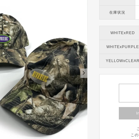
在庫状況
WHITExRED
WHITExPURPLE
YELLOWxCLEA
I
この