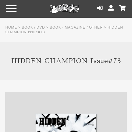
HOME
>
BOOK / DVD
>
BOOK・MAGAZINE / OTHER
>
HIDDEN
CHAMPION Issue#73
HIDDEN CHAMPION Issue#73