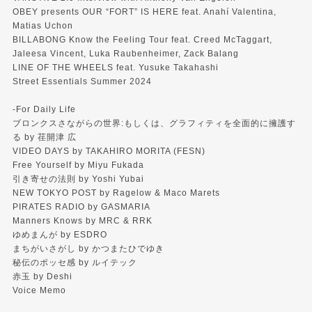
OBEY presents OUR “FORT” IS HERE feat. Anahí Valentina,
Matias Uchon
BILLABONG Know the Feeling Tour feat. Creed McTaggart,
Jaleesa Vincent, Luka Raubenheimer, Zack Balang
LINE OF THE WHEELS feat. Yusuke Takahashi
Street Essentials Summer 2024
-For Daily Life
ブロンクスさながらの世界:もしくは、グラフィティを全面的に擁護す
る by 荏開津 広
VIDEO DAYS by TAKAHIRO MORITA (FESN)
Free Yourself by Miyu Fukada
引き寄せの法則 by Yoshi Yubai
NEW TOKYO POST by Ragelow & Maco Marets
PIRATES RADIO by GASMARIA
Manners Knows by MRC & RRK
ゆめまんが by ESDRO
まちがいさがし by かつまたひでゆき
秘伝のポッセ感 by ルイテック
赤玉 by Deshi
Voice Memo