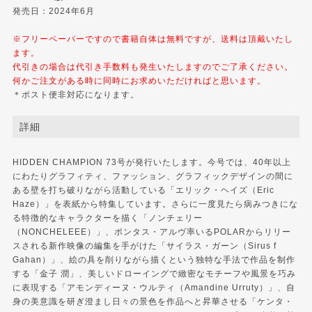
発売日：2024年6月
※フリーペーパーですので書籍自体は無料ですが、送料は頂戴いたし
ます。
代引きの場合は代引き手数料も発生いたしますのでご了承ください。
何かご注文がある時に同時にお求めいただければと思います。
＊ポスト便非対応になります。
詳細
HIDDEN CHAMPION 73号が発行いたします。今号では、40年以上
にわたりグラフィティ、ファッション、グラフィックデザインの間に
ある壁を打ち破りながら活動している「エリック・ヘイズ（Eric
Haze）」を表紙から特集しています。さらに一度見たら病みつきにな
る特徴的なキャラクターを描く「ノンチェリー
（NONCHELEEE）」、ポンタス・アルヴ率いるPOLARからリリー
スされる新作映像の編集を手がけた「サイラス・ガーン（Sirus f
Gahan）」、絵の具を削りながら描くという独特な手法で作品を制作
する「金子 潤」、美しいドローイングで緻密なモチーフや風景を巧み
に表現する「アモンディーヌ・ウルティ（Amandine Urruty）」、自
身の美意識を研ぎ澄まし日々の景色を作品へと昇華させる「ケンタ・